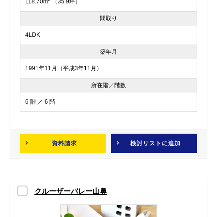
118.70m
（35.9坪）
間取り
4LDK
築年月
1991年11月（平成3年11月）
所在階／階数
6 階 ／ 6 階
資料請求
検討リスト
に追加
クルーザーバレー山鼻