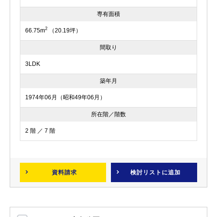
専有面積
2
66.75m
（20.19坪）
間取り
3LDK
築年月
1974年06月（昭和49年06月）
所在階／階数
2 階 ／ 7 階
資料請求
検討リスト
に追加