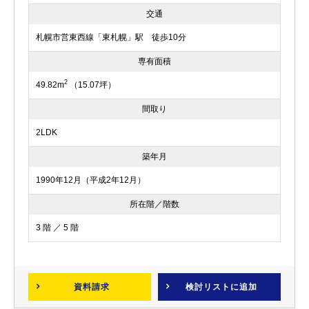
交通
札幌市営東西線「東札幌」駅 徒歩10分
専有面積
2
49.82m
（15.07坪）
間取り
2LDK
築年月
1990年12月（平成2年12月）
所在階／階数
3 階 ／ 5 階
資料請求
検討リスト
に追加