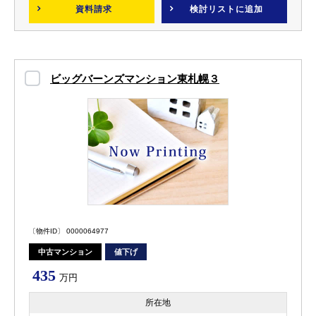
資料請求
検討リスト
に追加
ビッグバーンズマンション東札幌３
〔物件ID〕 0000064977
中古マンション
値下げ
435
万円
所在地