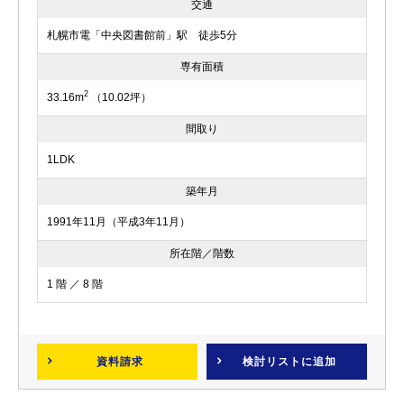
交通
札幌市電「中央図書館前」駅 徒歩5分
専有面積
2
33.16m
（10.02坪）
間取り
1LDK
築年月
1991年11月（平成3年11月）
所在階／階数
1 階 ／ 8 階
資料請求
検討リスト
に追加