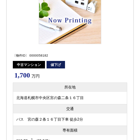
〔物件ID〕 0000058182
中古マンション
値下げ
1,700
万円
所在地
北海道札幌市中央区宮の森二条１６丁目
交通
バス 宮の森２条１６丁目下車 徒歩2分
専有面積
2