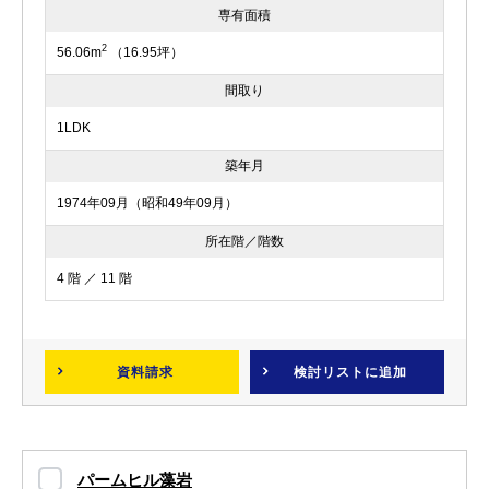
専有面積
2
56.06m
（16.95坪）
間取り
1LDK
築年月
1974年09月（昭和49年09月）
所在階／階数
4 階 ／ 11 階
資料請求
検討リスト
に追加
パームヒル藻岩