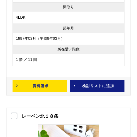
間取り
4LDK
築年月
1997年03月（平成9年03月）
所在階／階数
1 階 ／ 11 階
資料請求
検討リスト
に追加
レーベン北１８条