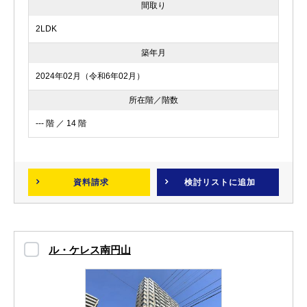
間取り
2LDK
築年月
2024年02月（令和6年02月）
所在階／階数
--- 階 ／ 14 階
資料請求
検討リスト
に追加
ル・ケレス南円山