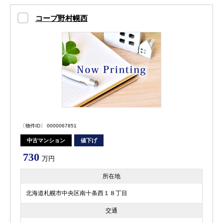
コープ野村幌西
〔物件ID〕 0000067851
中古マンション
値下げ
730
万円
所在地
北海道札幌市中央区南十条西１８丁目
交通