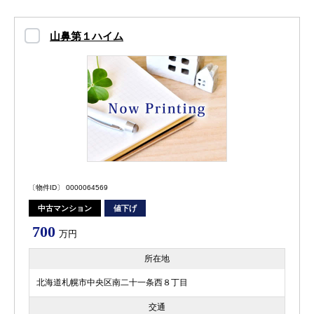
山鼻第１ハイム
〔物件ID〕 0000064569
中古マンション
値下げ
700
万円
所在地
北海道札幌市中央区南二十一条西８丁目
交通