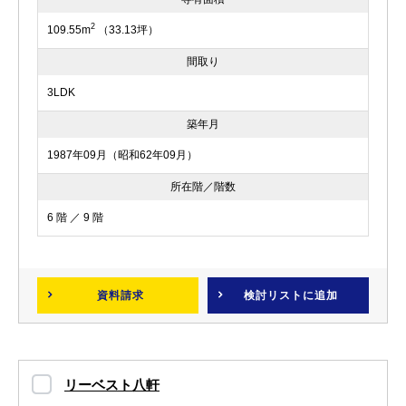
2
109.55m
（33.13坪）
間取り
3LDK
築年月
1987年09月（昭和62年09月）
所在階／階数
6 階 ／ 9 階
資料請求
検討リスト
に追加
リーベスト八軒