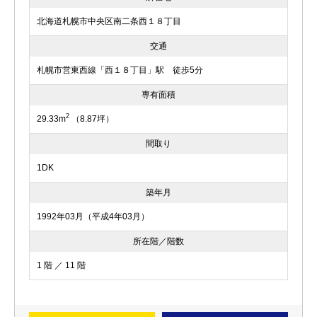
北海道札幌市中央区南二条西１８丁目
交通
札幌市営東西線「西１８丁目」駅 徒歩5分
専有面積
2
29.33m
（8.87坪）
間取り
1DK
築年月
1992年03月（平成4年03月）
所在階／階数
1 階 ／ 11 階