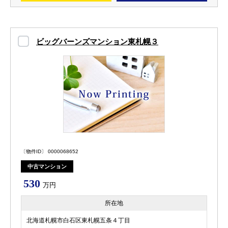
ビッグバーンズマンション東札幌３
〔物件ID〕 0000068652
中古マンション
530
万円
所在地
北海道札幌市白石区東札幌五条４丁目