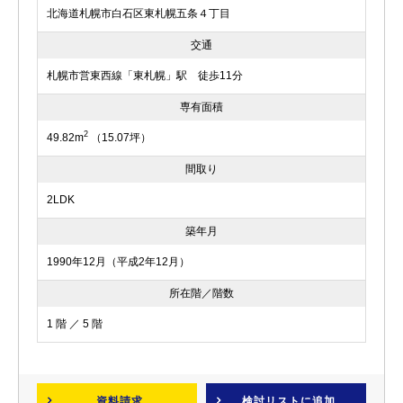
北海道札幌市白石区東札幌五条４丁目
交通
札幌市営東西線「東札幌」駅 徒歩11分
専有面積
2
49.82m
（15.07坪）
間取り
2LDK
築年月
1990年12月（平成2年12月）
所在階／階数
1 階 ／ 5 階
資料請求
検討リスト
に追加