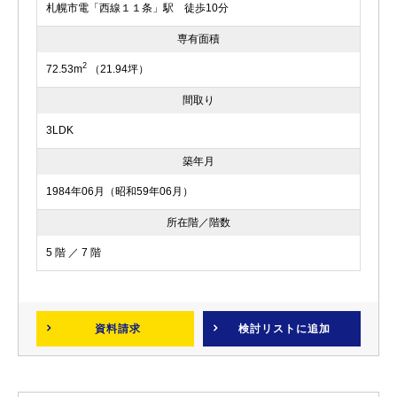
札幌市電「西線１１条」駅 徒歩10分
専有面積
2
72.53m
（21.94坪）
間取り
3LDK
築年月
1984年06月（昭和59年06月）
所在階／階数
5 階 ／ 7 階
資料請求
検討リスト
に追加