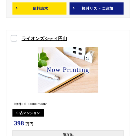
資料請求
検討リスト
に追加
ライオンズシティ円山
〔物件ID〕 0000069682
中古マンション
398
万円
所在地