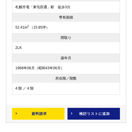
札幌市電「東屯田通」駅 徒歩3分
専有面積
2
52.41m
（15.85坪）
間取り
2LK
築年月
1968年06月（昭和43年06月）
所在階／階数
4 階 ／ 4 階
資料請求
検討リスト
に追加