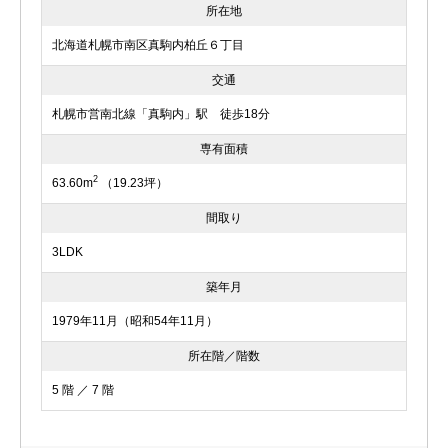
所在地
北海道札幌市南区真駒内柏丘６丁目
交通
札幌市営南北線「真駒内」駅 徒歩18分
専有面積
2
63.60m
（19.23坪）
間取り
3LDK
築年月
1979年11月（昭和54年11月）
所在階／階数
5 階 ／ 7 階