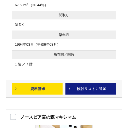
2
67.60m
（20.44坪）
間取り
3LDK
築年月
1994年03月（平成6年03月）
所在階／階数
1 階 ／ 7 階
資料請求
検討リスト
に追加
ノースピア宮の森マキシマム