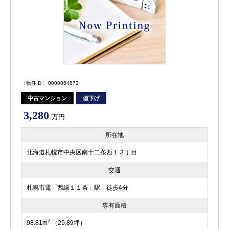
〔物件ID〕 0000064873
中古マンション
値下げ
3,280
万円
所在地
北海道札幌市中央区南十二条西１３丁目
交通
札幌市電「西線１１条」駅 徒歩4分
専有面積
2
98.81m
（29.89坪）