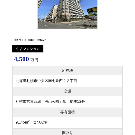
〔物件ID〕 0000069476
中古マンション
4,500
万円
所在地
北海道札幌市中央区南七条西２２丁目
交通
札幌市営東西線「円山公園」駅 徒歩12分
専有面積
2
91.45m
（27.66坪）
間取り