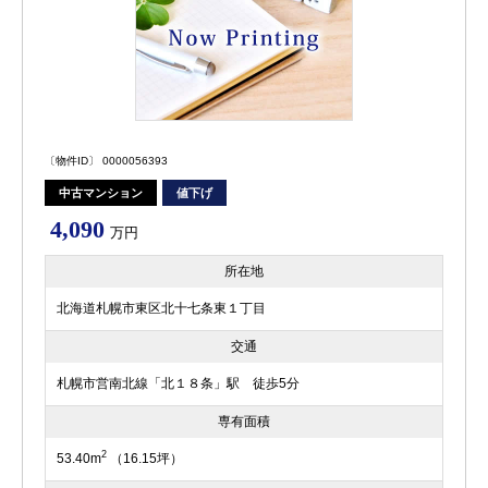
〔物件ID〕 0000056393
中古マンション
値下げ
4,090
万円
所在地
北海道札幌市東区北十七条東１丁目
交通
札幌市営南北線「北１８条」駅 徒歩5分
専有面積
2
53.40m
（16.15坪）