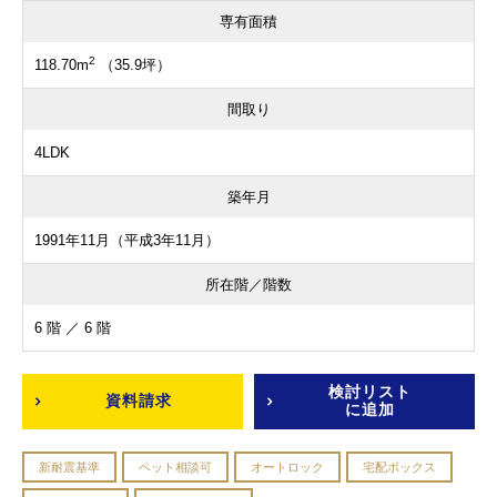
専有面積
2
118.70m
（35.9坪）
間取り
4LDK
築年月
1991年11月（平成3年11月）
所在階／階数
6 階 ／ 6 階
検討リスト
資料請求
に追加
新耐震基準
ペット相談可
オートロック
宅配ボックス