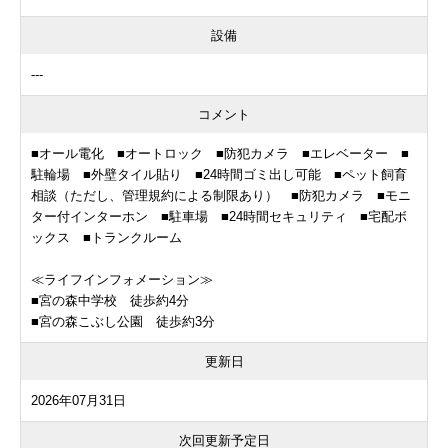
設備
---
コメント
■オール電化 ■オートロック ■防犯カメラ ■エレベーター ■
駐輪場 ■外壁タイル貼り ■24時間ゴミ出し可能 ■ペット飼育
相談（ただし、管理規約による制限あり） ■防犯カメラ ■モニ
ター付インターホン ■駐車場 ■24時間セキュリティ ■宅配ボ
ックス ■トランクルーム
≪ライフインフォメーション≫
■宮の森中学校 徒歩約4分
■宮の森こぶし公園 徒歩約3分
更新日
2026年07月31日
次回更新予定日