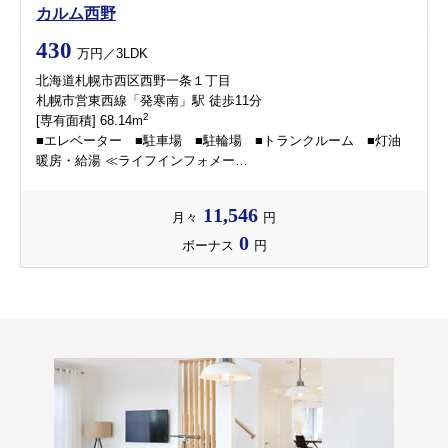
カルム西野
430
万円／3LDK
北海道札幌市西区西野一条１丁目
札幌市営東西線「発寒南」駅 徒歩11分
2
[専有面積] 68.14m
■エレベーター ■駐車場 ■駐輪場 ■トランクルーム ■灯油
暖房・給湯 ≪ライフインフォメー…
11,546
月々
円
0
ボーナス
円