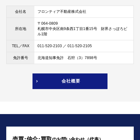
フロンティア不動産株式会社
会社名
〒064-0809
札幌市中央区南9条西1丁目1番15号 財界さっぽろビ
所在地
ル1階
011-520-2103 ／ 011-520-2105
TEL／FAX
北海道知事免許 石狩（3）7898号
免許番号
会社概要
売買･仲介･買取
の
お問い合わせ（代表）