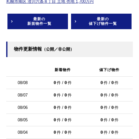
札幌市南区 澄川六条８丁目 土地 売地 1,700万円
最新の
最新の
新規物件一覧
値下げ物件一覧
物件更新情報
（公開／非公開）
新着物件
値下げ物件
0
0
0
0
08/08
件 /
件
件 /
件
0
0
0
0
08/07
件 /
件
件 /
件
0
0
0
0
08/06
件 /
件
件 /
件
0
0
0
0
08/05
件 /
件
件 /
件
0
0
0
0
08/04
件 /
件
件 /
件