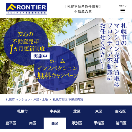
【札幌不動産物件情報】
不動産売買
札幌市 マンション・戸建・土地
＞
札幌市西区 不動産売買
札幌市
中央区
北区
東区
白石区
豊平区
南区
厚別区
手稲区
清田区
西区