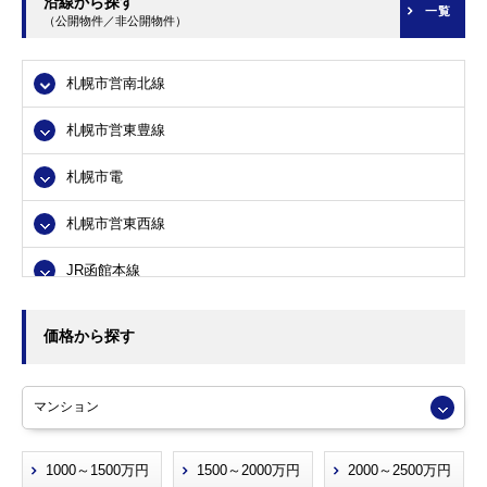
沿線から探す
一覧
（公開物件／非公開物件）
札幌市西区
札幌市営南北線
札幌市厚別区
札幌市営東豊線
札幌市手稲区
札幌市電
札幌市清田区
札幌市営東西線
小樽市
JR函館本線
江別市
JR千歳線
北広島市
価格から探す
JR札沼線
1000～1500万円
1500～2000万円
2000～2500万円