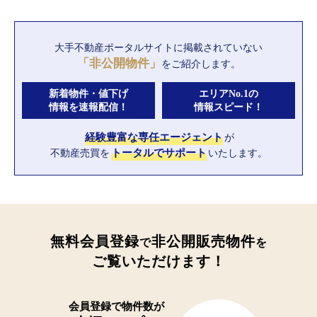
大手不動産ポータルサイトに
掲載されていない
「非公開物件」
をご紹介します。
新着物件・値下げ
エリアNo.1の
情報を速報配信！
情報スピード！
経験豊富な専任エージェント
が
不動産売買を
トータルでサポート
いたします。
無料会員登録
非公開販売物件
で
を
ご覧いただけます！
会員登録で
物件数が