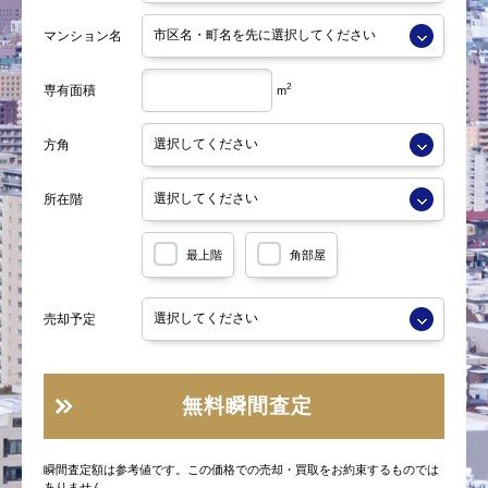
マンション名
2
専有面積
m
方角
所在階
最上階
角部屋
売却予定
無料瞬間査定
瞬間査定額は参考値です。この価格での売却・買取をお約束するものでは
ありません。