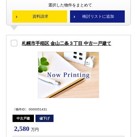
選択した物件をまとめて
資料請求
検討リストに追加
札幌市手稲区 金山二条３丁目 中古一戸建て
〔物件ID〕 0000051431
中古戸建
値下げ
2,580
万円