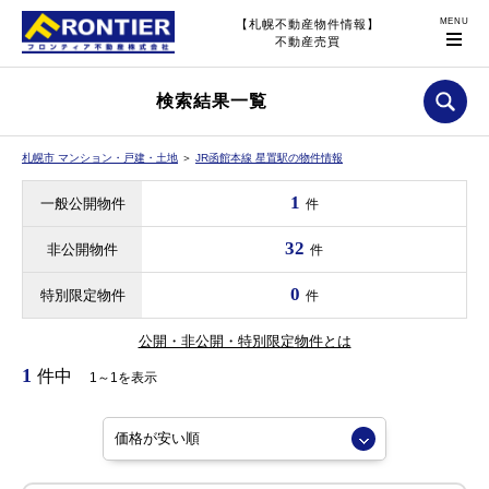
【札幌不動産物件情報】
不動産売買
検索結果一覧
札幌市 マンション・戸建・土地
＞
JR函館本線 星置駅の物件情報
1
一般公開物件
件
32
非公開物件
件
0
特別限定物件
件
公開・非公開・特別限定物件とは
1
件中
1～1を表示