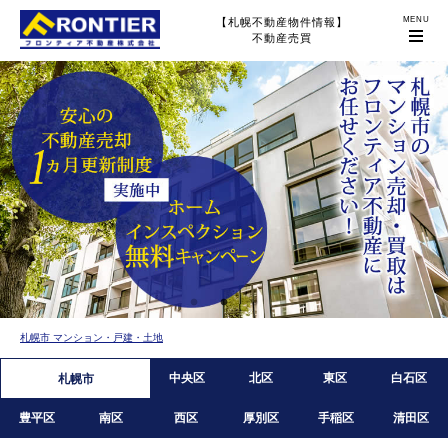
【札幌不動産物件情報】
不動産売買
札幌市 マンション・戸建・土地
中央区
北区
東区
白石区
札幌市
豊平区
南区
西区
厚別区
手稲区
清田区