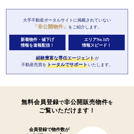
大手不動産ポータルサイトに
掲載されていない
「非公開物件」
をご紹介します。
新着物件・値下げ
エリアNo.1の
情報を速報配信！
情報スピード！
経験豊富な専任エージェント
が
不動産売買を
トータルでサポート
いたします。
無料会員登録
非公開販売物件
で
を
ご覧いただけます！
会員登録で
物件数が