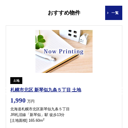
おすすめ物件
一覧
土地
札幌市北区 新琴似九条５丁目 土地
1,990
万円
北海道札幌市北区新琴似九条５丁目
JR札沼線「新琴似」駅 徒歩13分
2
[土地面積] 165.60m