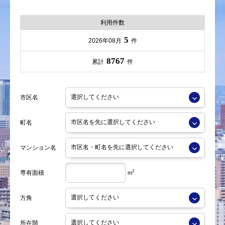
利用件数
5
2026年08月
件
8767
累計
件
市区名
町名
マンション名
2
専有面積
m
方角
所在階