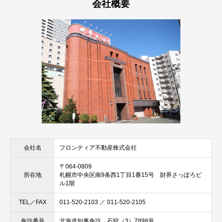
会社概要
フロンティア不動産株式会社
会社名
〒064-0809
札幌市中央区南9条西1丁目1番15号 財界さっぽろビ
所在地
ル1階
011-520-2103 ／ 011-520-2105
TEL／FAX
北海道知事免許 石狩（3）7898号
免許番号