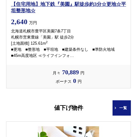
【住宅用地】地下鉄『美園』駅徒歩約3分☆更地☆平
坦整形地☆
2,640
万円
北海道札幌市豊平区美園7条7丁目
札幌市営東豊線「美園」駅 徒歩2分
2
[土地面積] 125.61m
■更地 ■整形地 ■平坦地 ■建築条件なし ■準防火地域
■45m高度地区 ≪ライフインフォ…
70,889
月々
円
0
ボーナス
円
値下げ物件
一覧