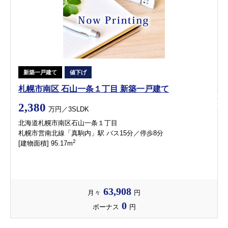
新築一戸建て
値下げ
札幌市南区 石山一条１丁目 新築一戸建て
2,380
万円／3SLDK
北海道札幌市南区石山一条１丁目
札幌市営南北線「真駒内」駅 バス15分／停歩8分
2
[建物面積] 95.17m
63,908
月々
円
0
ボーナス
円