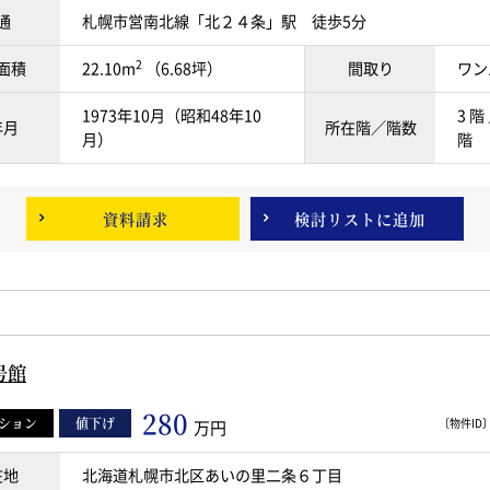
通
札幌市営南北線「北２４条」駅 徒歩5分
2
面積
22.10m
（6.68坪）
間取り
ワン
1973年10月（昭和48年10
3 階
年月
所在階／階数
月）
階
資料請求
検討リスト
に追加
号館
280
ション
値下げ
〔物件ID〕 
万円
在地
北海道札幌市北区あいの里二条６丁目