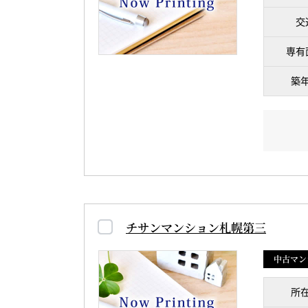
交
専有
築
チサンマンション札幌第三
中古マン
所