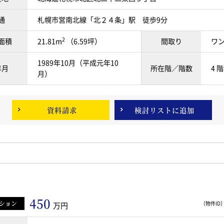
通
札幌市営南北線「北２４条」駅 徒歩9分
2
面積
21.81m
（6.59坪）
間取り
ワ
1989年10月（平成元年10
年月
所在階／階数
4 階
月）
資料請求
検討リスト
に追加
450
ション
〔物件ID〕 
万円