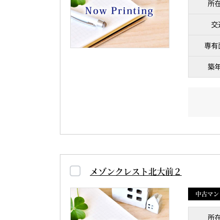
所
交
専有
築
メゾンクレスト北大前２
中古マン
所