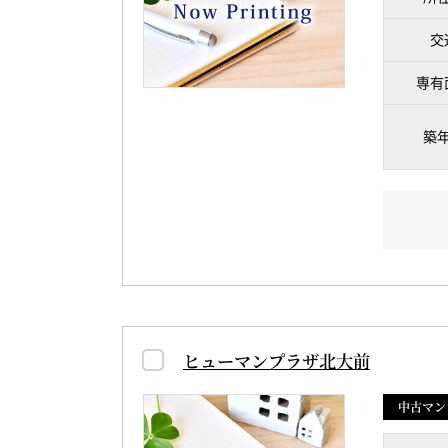
交
専有
築
ヒューマンプラザ北大前
中古マン