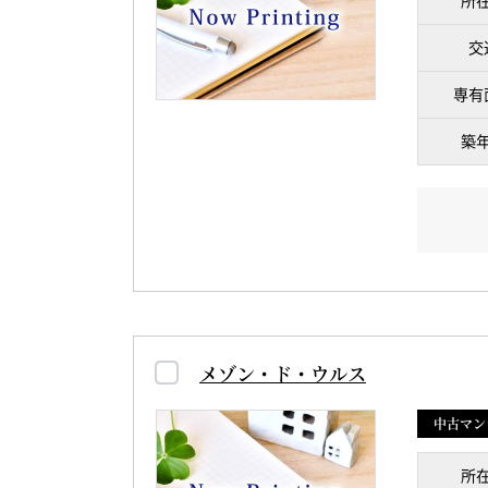
所
交
専有
築
メゾン・ド・ウルス
中古マン
所