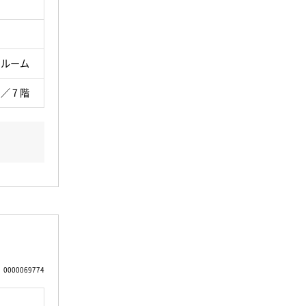
ンルーム
 ／ 7 階
0000069774