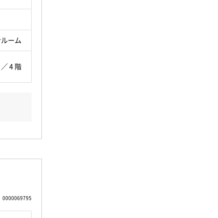
ンルーム
 ／ 4 階
0000069795