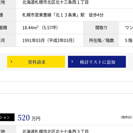
在地
北海道札幌市北区北十三条西１丁目
通
札幌市営東豊線「北１３条東」駅 徒歩4分
2
面積
18.44m
（5.57坪）
間取り
ワ
年月
1991年03月（平成3年03月）
所在階／階数
5 階
資料請求
検討リスト
に追加
520
ション
〔物件ID〕 
万円
在地
北海道札幌市北区北十七条西３丁目