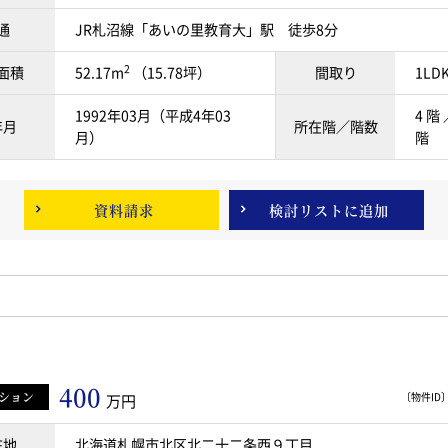
通
JR札沼線「あいの里教育大」駅 徒歩8分
2
面積
52.17m
（15.78坪）
間取り
1LD
1992年03月（平成4年03
4 階 
年月
所在階／階数
月）
階
資料請求
検討リスト
に追加
400
ション
〔物件ID〕 
万円
在地
北海道札幌市北区北二十二条西９丁目