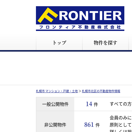
トップ
物件を探す
札幌市 マンション・戸建・土地
＞
札幌市北区の不動産物件情報
14
すべての方
一般公開物件
件
会員のみに
861
非公開物件
原則として
件
詳しくは担