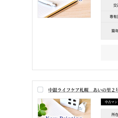
交
専有
築
中銀ライフケア札幌 あいの里２
中古マン
所