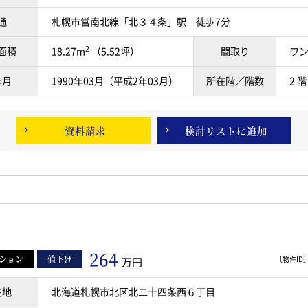
通
札幌市営南北線「北３４条」駅 徒歩7分
2
面積
18.27m
（5.52坪）
間取り
ワ
年月
1990年03月（平成2年03月）
所在階／階数
2 階
資料請求
検討リスト
に追加
264
ション
値下げ
〔物件ID〕 
万円
在地
北海道札幌市北区北二十四条西６丁目