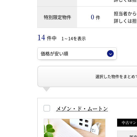
担当者から
0
特別限定物件
件
詳しくは担
14
件中
1～14を表示
選択した物件をまとめ
メゾン・ド・ムートン
中古マン