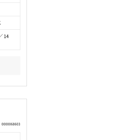
K
／ 14
0000068603