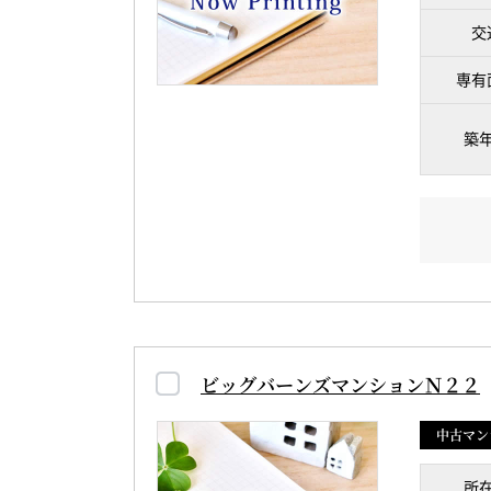
交
専有
築
ビッグバーンズマンションＮ２２
中古マン
所