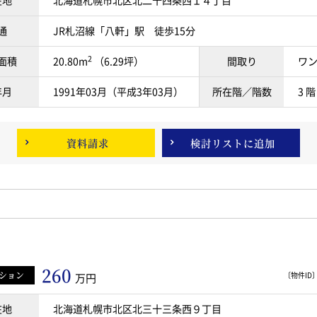
在地
北海道札幌市北区北二十四条西１４丁目
通
JR札沼線「八軒」駅 徒歩15分
2
面積
20.80m
（6.29坪）
間取り
ワ
年月
1991年03月（平成3年03月）
所在階／階数
3 階
資料請求
検討リスト
に追加
260
ション
〔物件ID〕 
万円
在地
北海道札幌市北区北三十三条西９丁目