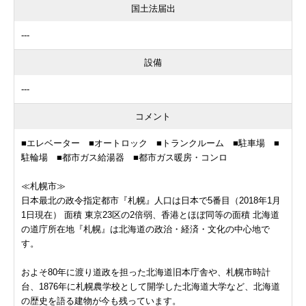
国土法届出
---
設備
---
コメント
■エレベーター ■オートロック ■トランクルーム ■駐車場 ■
駐輪場 ■都市ガス給湯器 ■都市ガス暖房・コンロ
≪札幌市≫
日本最北の政令指定都市『札幌』人口は日本で5番目（2018年1月
1日現在） 面積 東京23区の2倍弱、香港とほぼ同等の面積 北海道
の道庁所在地『札幌』は北海道の政治・経済・文化の中心地で
す。
およそ80年に渡り道政を担った北海道旧本庁舎や、札幌市時計
台、1876年に札幌農学校として開学した北海道大学など、北海道
の歴史を語る建物が今も残っています。