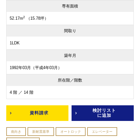
専有面積
2
52.17m
（15.78坪）
間取り
1LDK
築年月
1992年03月（平成4年03月）
所在階／階数
4 階 ／ 14 階
検討リスト
資料請求
に追加
南向き
新耐震基準
オートロック
エレベーター