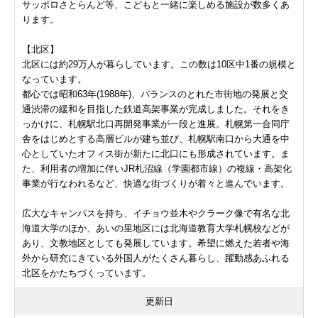
サッポロさとらんど等、こどもと一緒に楽しめる施設が数多くあ
ります。
【北区】
北区には約29万人が暮らしています。この数は10区中1番の規模と
なっています。
都心では昭和63年(1988年)、バランスのとれた市街地の発展と交
通渋滞の緩和を目指した鉄道高架事業が完成しました。それをき
っかけに、札幌駅北口再開発事業が一段と進展。札幌第一合同庁
舎をはじめとする高層ビルが建ち並び、札幌駅南口から大通を中
心としていたオフィス街が新たに北口にも形成されています。ま
た、利用者の増加に伴いJR札沼線（学園都市線）の複線・高架化
事業が行なわれるなど、快適な街づくりが着々と進んでいます。
広大なキャンパスを持ち、イチョウ並木やクラーク像で有名な北
海道大学のほか、あいの里地区には北海道教育大学札幌校などが
あり、文教地区としても発展しています。希望に燃えた若者や海
外から研究にきている外国人がたくさん暮らし、躍動感あふれる
北区をかたちづくっています。
更新日