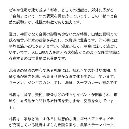
ビルや住宅が建ち並ぶ「都市」としての機能と、郊外に広がる
「自然」という二つの要素を併せ持っています。この「都市と自
然の調和」が、札幌の特徴であり魅力です。
夏は、梅雨がなく台風の影響も少ないのが特徴。山地に夏頃まで
残る積雪が貯水の役割を果たし、水資源は豊富です。7〜8月には
平均気温が20℃を超えますが、湿度が低く、朝晩は涼しく過ごし
やすいです。人口190万人を超える大都市がこのような降雪地域に
存在するのは世界的にも異例です。
北海道の物流の中心である札幌には、採れたての野菜や果物、新
鮮な魚が道内各地から集まり豊かな食文化を生み出しています。
ラーメン、ジンギスカン、すし、海鮮、スープカレーが有名です
札幌は、音楽、美術、映像などの様々なイベントが開催され、市
民や世界各地から訪れる旅行者を楽しませ、交流を促していま
す。
札幌は、家族と過ごす休日に理想的な街。屋外のアクティビティ
が充実している滝野すずらん丘陵公園や、農業のテーマパーク、