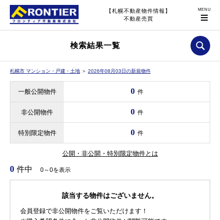
【札幌不動産物件情報】
不動産売買
検索結果一覧
札幌市 マンション・戸建・土地
＞
2026年08月03日の新規物件
0
一般公開物件
件
0
非公開物件
件
0
特別限定物件
件
公開・非公開・特別限定物件とは
0
件中
0～0を表示
該当する物件はございません。
会員登録で非公開物件をご覧いただけます！