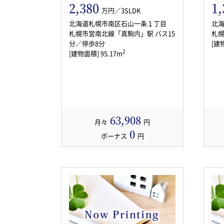
2,380
1,
万円／3SLDK
北海道札幌市南区石山一条１丁目
北
札幌市営南北線「真駒内」駅 バス15
札幌
分／停歩8分
[建物
2
[建物面積] 95.17m
63,908
月々
円
0
ボーナス
円