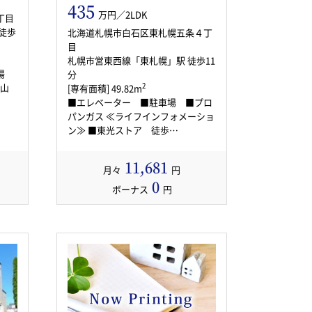
435
万円／2LDK
丁目
徒歩
北海道札幌市白石区東札幌五条４丁
目
札幌市営東西線「東札幌」駅 徒歩11
給湯
分
2
[専有面積] 49.82m
■エレベーター ■駐車場 ■プロ
パンガス ≪ライフインフォメーショ
ン≫ ■東光ストア 徒歩…
11,681
月々
円
0
ボーナス
円