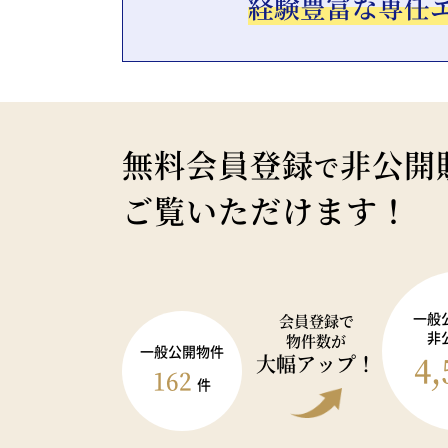
経験豊富な専任
無料会員登録
非公開
で
ご覧いただけます！
一般
会員登録で
非
物件数が
一般公開物件
4,
大幅アップ！
162
件