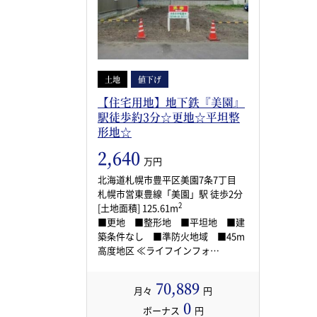
土地
値下げ
【住宅用地】地下鉄『美園』
駅徒歩約3分☆更地☆平坦整
形地☆
2,640
万円
北海道札幌市豊平区美園7条7丁目
札幌市営東豊線「美園」駅 徒歩2分
2
[土地面積] 125.61m
■更地 ■整形地 ■平坦地 ■建
築条件なし ■準防火地域 ■45m
高度地区 ≪ライフインフォ…
70,889
月々
円
0
ボーナス
円