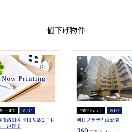
値下げ物件
古一戸建て
値下げ
中古マンション
値下げ
幌市清田区 清田五条２丁目
朝日プラザ円山公園
古一戸建て
360
万円／ワンルーム