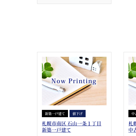
新築一戸建て
値下げ
中
札幌市南区 石山一条１丁目
札
新築一戸建て
中