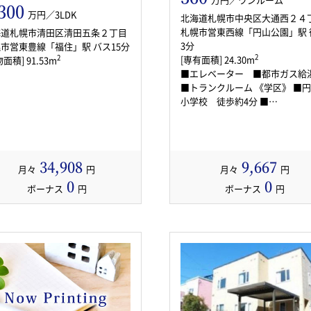
300
万円／3LDK
北海道札幌市中央区大通西２４
札幌市営東西線「円山公園」駅 
海道札幌市清田区清田五条２丁目
3分
市営東豊線「福住」駅 バス15分
2
[専有面積] 24.30m
2
面積] 91.53m
■エレベーター ■都市ガス
■トランクルーム 《学区》 ■円山
小学校 徒歩約4分 ■…
34,908
9,667
月々
円
月々
円
0
0
ボーナス
円
ボーナス
円