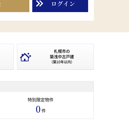
録
ログイン
札幌市の
築浅中古戸建
（築10年以内）
特別限定物件
0
件