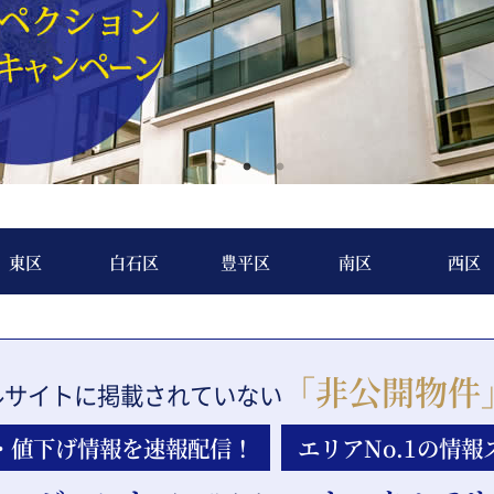
東区
白石区
豊平区
南区
西区
「非公開物件
ルサイトに
掲載されていない
・値下げ
情報を速報配信！
エリアNo.1の
情報