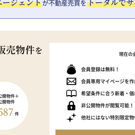
エージェント
トータルでサ
が
不動産売買を
販売物件
を
現在の
会員登録は無料！
会員専用マイページを作
希望条件に合う新着・価
公開物件＋
公開物件
非公開物件が閲覧可能！
587
件
他社にはない特別限定物