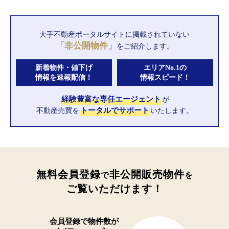
大手不動産ポータルサイトに
掲載されていない
「非公開物件」
をご紹介します。
新着物件・値下げ
エリアNo.1の
情報を速報配信！
情報スピード！
経験豊富な専任エージェント
が
不動産売買を
トータルでサポート
いたします。
無料会員登録
非公開販売物件
で
を
ご覧いただけます！
会員登録で
物件数が