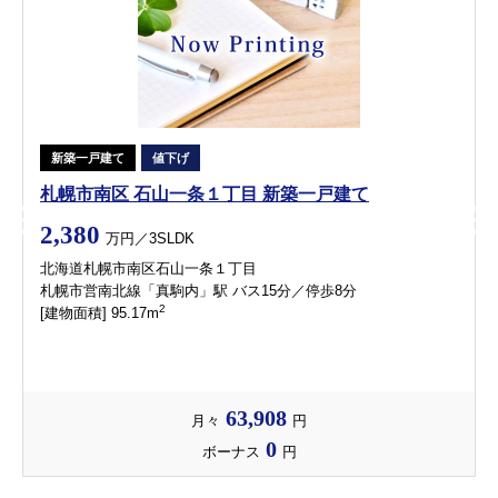
新築一戸建て
値下げ
札幌市南区 石山一条１丁目 新築一戸建て
2,380
万円／3SLDK
北海道札幌市南区石山一条１丁目
札幌市営南北線「真駒内」駅 バス15分／停歩8分
2
[建物面積] 95.17m
63,908
月々
円
0
ボーナス
円