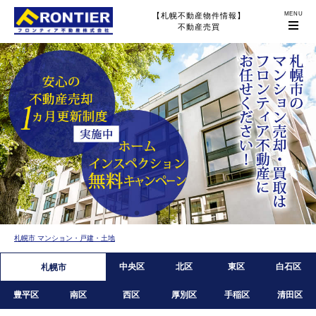
【札幌不動産物件情報】
不動産売買
札幌市 マンション・戸建・土地
中央区
北区
東区
白石区
札幌市
豊平区
南区
西区
厚別区
手稲区
清田区