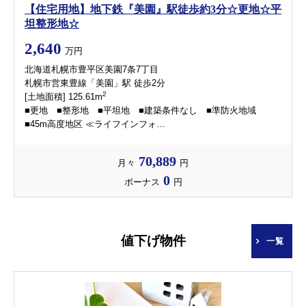
【住宅用地】地下鉄『美園』駅徒歩約3分☆更地☆平
坦整形地☆
2,640
万円
北海道札幌市豊平区美園7条7丁目
札幌市営東豊線「美園」駅 徒歩2分
2
[土地面積] 125.61m
■更地 ■整形地 ■平坦地 ■建築条件なし ■準防火地域
■45m高度地区 ≪ライフインフォ…
70,889
月々
円
0
ボーナス
円
値下げ物件
一覧