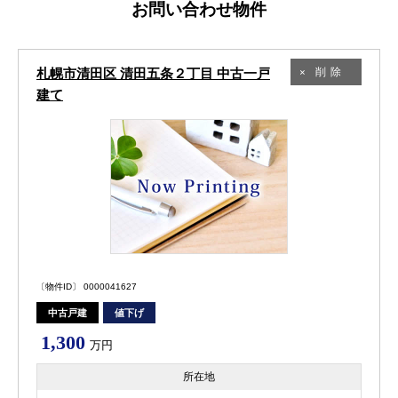
お問い合わせ物件
削除
札幌市清田区 清田五条２丁目 中古一戸
建て
〔物件ID〕 0000041627
中古戸建
値下げ
1,300
万円
所在地