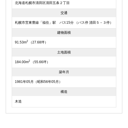
北海道札幌市清田区清田五条２丁目
交通
札幌市営東豊線「福住」駅 バス15分 （バス停 清田５－３停）
建物面積
2
91.53m
（27.68坪）
土地面積
2
184.00m
（55.66坪）
築年月
1981年05月（昭和56年05月）
構造
木造