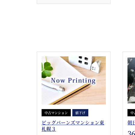
中古マンション
値下げ
中
ビッグバーンズマンション東
朝
札幌３
3