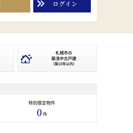
録
ログイン
札幌市の
築浅中古戸建
（築10年以内）
特別限定物件
0
件