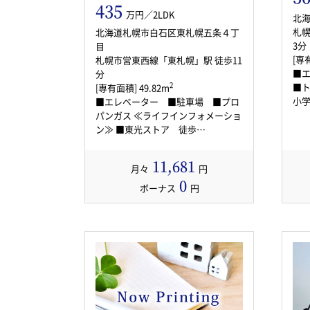
435
万円／2LDK
北
札幌
北海道札幌市白石区東札幌五条４丁
3分
目
[専有
札幌市営東西線「東札幌」駅 徒歩11
■
分
■トラ
2
[専有面積] 49.82m
小学
■エレベーター ■駐車場 ■プロ
パンガス ≪ライフインフォメーショ
ン≫ ■東光ストア 徒歩…
11,681
月々
円
0
ボーナス
円