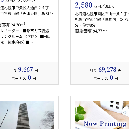
2,580
万円／3LDK
海道札幌市中央区大通西２４丁目
市営東西線「円山公園」駅 徒歩
北海道札幌市南区石山一条１丁
札幌市営南北線「真駒内」駅 バ
2
面積] 24.30m
分／停歩8分
エレベーター ■都市ガス給湯
2
[建物面積] 94.77m
ンクルーム 《学区》 ■円山
校 徒歩約4分 ■…
9,667
69,278
月々
円
月々
円
0
0
ボーナス
円
ボーナス
円