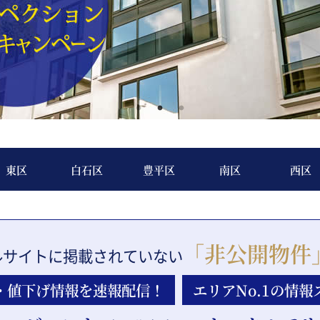
東区
白石区
豊平区
南区
西区
「非公開物件
ルサイトに
掲載されていない
・値下げ
情報を速報配信！
エリアNo.1の
情報