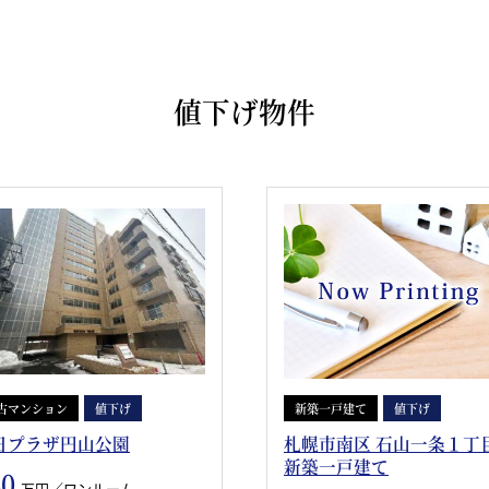
値下げ物件
古マンション
値下げ
新築一戸建て
値下げ
日プラザ円山公園
札幌市南区 石山一条１丁
新築一戸建て
60
万円／ワンルーム