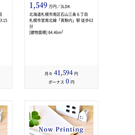
1,549
万円／3LDK
目
北海道札幌市南区石山三条６丁目
ス15
札幌市営南北線「真駒内」駅 徒歩63
分
2
[建物面積] 84.46m
41,594
月々
円
0
ボーナス
円