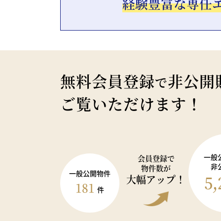
経験豊富な専任
無料会員登録
非公開
で
ご覧いただけます！
一般
会員登録で
非
物件数が
一般公開物件
5,
大幅アップ！
181
件