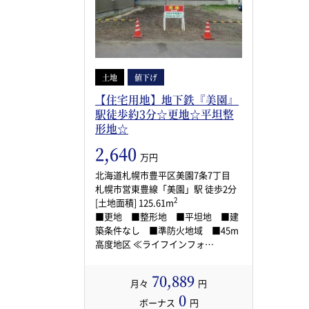
土地
値下げ
【住宅用地】地下鉄『美園』
駅徒歩約3分☆更地☆平坦整
形地☆
2,640
万円
北海道札幌市豊平区美園7条7丁目
札幌市営東豊線「美園」駅 徒歩2分
2
[土地面積] 125.61m
■更地 ■整形地 ■平坦地 ■建
築条件なし ■準防火地域 ■45m
高度地区 ≪ライフインフォ…
70,889
月々
円
0
ボーナス
円