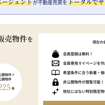
エージェント
トータルでサ
が
不動産売買を
販売物件
を
現在の
会員登録は無料！
会員専用マイページを作
希望条件に合う新着・価
公開物件＋
公開物件
非公開物件が閲覧可能！
225
件
他社にはない特別限定物