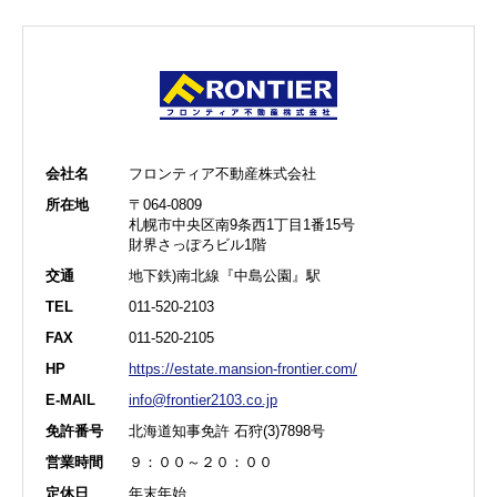
会社名
フロンティア不動産株式会社
所在地
〒064-0809
札幌市中央区南9条西1丁目1番15号
財界さっぽろビル1階
交通
地下鉄)南北線『中島公園』駅
TEL
011-520-2103
FAX
011-520-2105
HP
https://estate.mansion-frontier.com/
E-MAIL
info@frontier2103.co.jp
免許番号
北海道知事免許 石狩(3)7898号
営業時間
９：００～２０：００
定休日
年末年始