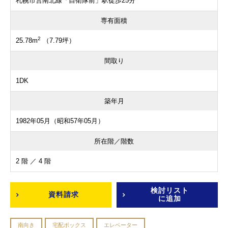
札幌市営南北線「自衛隊前」駅徒歩25分
専有面積
2
25.78m
（7.79坪）
間取り
1DK
築年月
1982年05月（昭和57年05月）
所在階／階数
2 階 ／ 4 階
検討リスト
資料請求
に追加
南向き
宅配ボックス
エレベーター