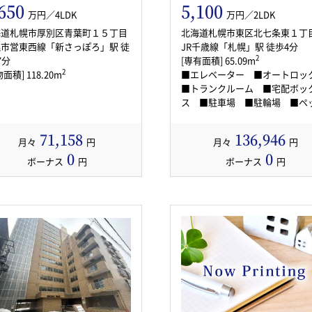
650
5,100
万円／4LDK
万円／2LDK
海道札幌市厚別区青葉町１５丁目
北海道札幌市東区北七条東１丁
市営東西線「新さっぽろ」駅 徒
JR千歳線「札幌」駅 徒歩4分
2
7分
[専有面積] 65.09m
2
面積] 118.20m
■エレベーター ■オートロ
■トランクルーム ■宅配ボッ
ス ■駐車場 ■駐輪場 ■ペ
飼育…
71,158
136,946
月々
円
月々
円
0
0
ボーナス
円
ボーナス
円