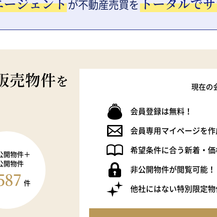
エージェント
トータルでサ
が
不動産売買を
販売物件
を
現在の
会員登録は無料！
会員専用マイページを作
希望条件に合う新着・価
公開物件＋
公開物件
非公開物件が閲覧可能！
587
件
他社にはない特別限定物