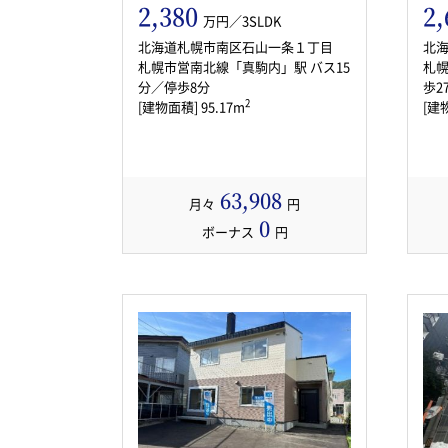
2,380
2,
万円／3SLDK
北海道札幌市南区石山一条１丁目
北
札幌市営南北線「真駒内」駅 バス15
札幌
分／停歩8分
歩2
2
[建物面積] 95.17m
[建物
63,908
月々
円
0
ボーナス
円