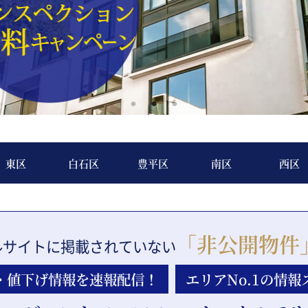
東区
白石区
豊平区
南区
西区
「非公開物件
ルサイトに
掲載されていない
・値下げ
情報を速報配信！
エリアNo.1の
情報