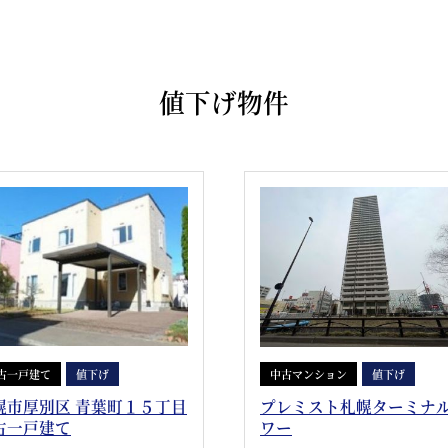
値下げ物件
古一戸建て
値下げ
中古マンション
値下げ
幌市厚別区 青葉町１５丁目
プレミスト札幌ターミナ
古一戸建て
ワー