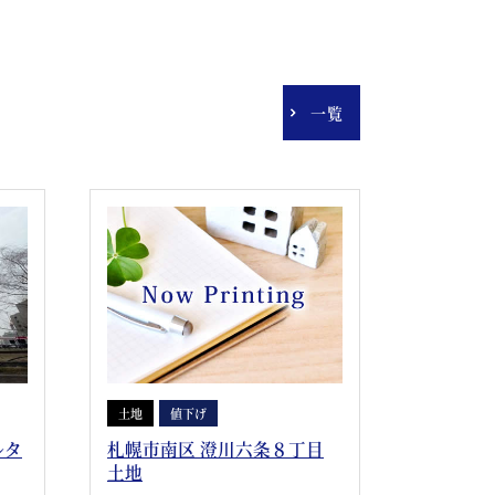
一覧
土地
値下げ
ルタ
札幌市南区 澄川六条８丁目
土地