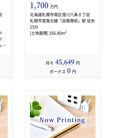
1,700
万円
目
北海道札幌市南区澄川六条８丁目
札幌市営南北線「自衛隊前」駅 徒歩
15分
2
ック
[土地面積] 356.80m
ク
ット
45,649
月々
円
0
ボーナス
円