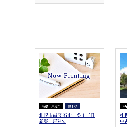
新築一戸建て
値下げ
中
札幌市南区 石山一条１丁目
札
新築一戸建て
中