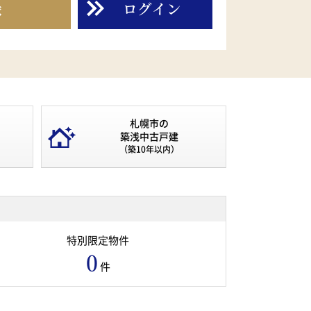
録
ログイン
札幌市の
築浅中古戸建
（築10年以内）
特別限定物件
0
件