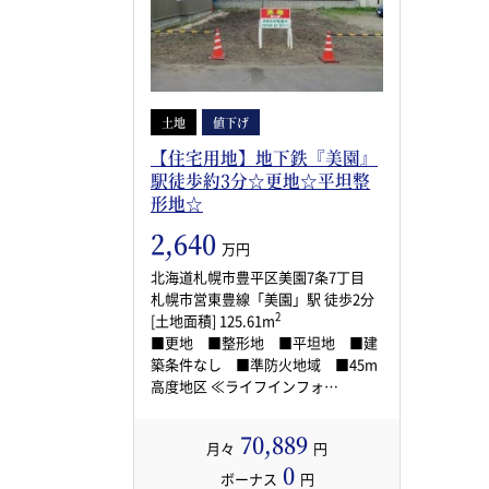
土地
値下げ
【住宅用地】地下鉄『美園』
駅徒歩約3分☆更地☆平坦整
形地☆
2,640
万円
北海道札幌市豊平区美園7条7丁目
札幌市営東豊線「美園」駅 徒歩2分
2
[土地面積] 125.61m
■更地 ■整形地 ■平坦地 ■建
築条件なし ■準防火地域 ■45m
高度地区 ≪ライフインフォ…
70,889
月々
円
0
ボーナス
円