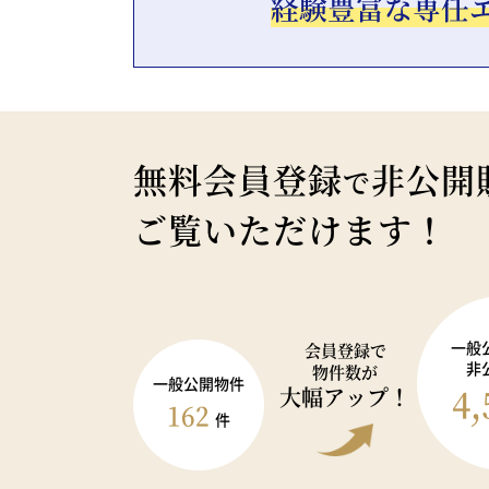
経験豊富な専任
無料会員登録
非公開
で
ご覧いただけます！
一般
会員登録で
非
物件数が
一般公開物件
4,
大幅アップ！
162
件