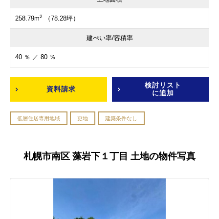
2
258.79m
（78.28坪）
建ぺい率/容積率
40 ％ ／ 80 ％
検討リスト
資料請求
に追加
低層住居専用地域
更地
建築条件なし
札幌市南区 藻岩下１丁目 土地の物件写真