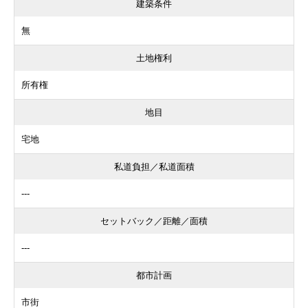
建築条件
無
土地権利
所有権
地目
宅地
私道負担／私道面積
---
セットバック／距離／面積
---
都市計画
市街