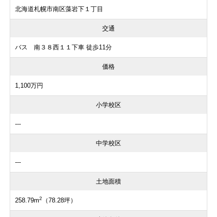
北海道札幌市南区藻岩下１丁目
交通
バス 南３８西１１下車 徒歩11分
価格
1,100万円
小学校区
---
中学校区
---
土地面積
2
258.79m
（78.28坪）