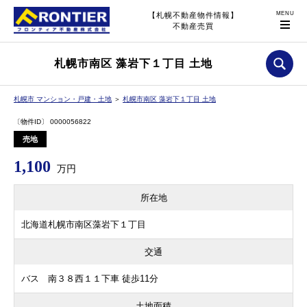
【札幌不動産物件情報】
不動産売買
札幌市南区 藻岩下１丁目 土地
札幌市 マンション・戸建・土地
＞
札幌市南区 藻岩下１丁目 土地
〔物件ID〕 0000056822
売地
1,100
万円
所在地
北海道札幌市南区藻岩下１丁目
交通
バス 南３８西１１下車 徒歩11分
土地面積