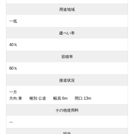
用途地域
一低
建ぺい率
40％
容積率
80％
接道状況
一方
方向:東 種別:公道 幅員:6m 間口:13m
その他使用料
---
現況