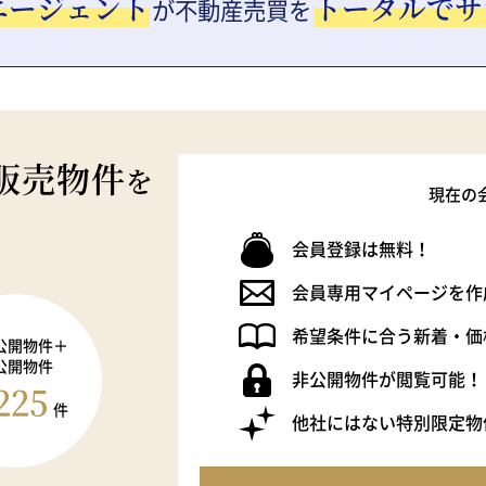
エージェント
トータルでサ
が
不動産売買を
販売物件
を
現在の
会員登録は無料！
会員専用マイページを作
希望条件に合う新着・価
公開物件＋
公開物件
非公開物件が閲覧可能！
225
件
他社にはない特別限定物