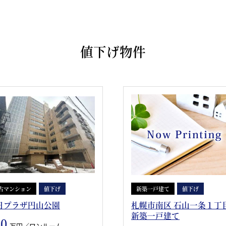
値下げ物件
古マンション
値下げ
新築一戸建て
値下げ
日プラザ円山公園
札幌市南区 石山一条１丁
新築一戸建て
60
万円／ワンルーム