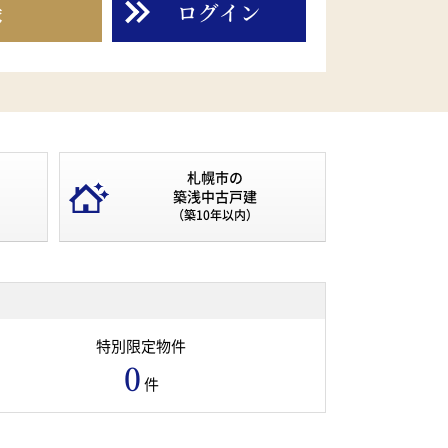
録
ログイン
札幌市の
築浅中古戸建
（築10年以内）
特別限定物件
0
件