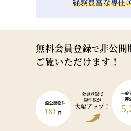
経験豊富な専任
無料会員登録
非公開
で
ご覧いただけます！
一般
会員登録で
非
物件数が
一般公開物件
5,
大幅アップ！
181
件