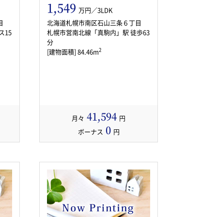
1,549
万円／3LDK
目
北海道札幌市南区石山三条６丁目
ス15
札幌市営南北線「真駒内」駅 徒歩63
分
2
[建物面積] 84.46m
41,594
月々
円
0
ボーナス
円