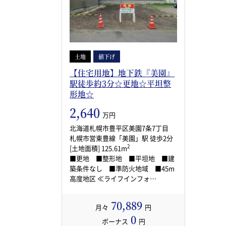
土地
値下げ
【住宅用地】地下鉄『美園』
駅徒歩約3分☆更地☆平坦整
形地☆
2,640
万円
北海道札幌市豊平区美園7条7丁目
札幌市営東豊線「美園」駅 徒歩2分
2
[土地面積] 125.61m
■更地 ■整形地 ■平坦地 ■建
築条件なし ■準防火地域 ■45m
高度地区 ≪ライフインフォ…
70,889
月々
円
0
ボーナス
円