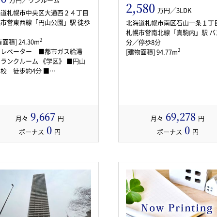
2,580
万円／3LDK
海道札幌市中央区大通西２４丁目
市営東西線「円山公園」駅 徒歩
北海道札幌市南区石山一条１丁
札幌市営南北線「真駒内」駅 バ
2
面積] 24.30m
分／停歩8分
エレベーター ■都市ガス給湯
2
[建物面積] 94.77m
ンクルーム 《学区》 ■円山
校 徒歩約4分 ■…
9,667
69,278
月々
円
月々
円
0
0
ボーナス
円
ボーナス
円