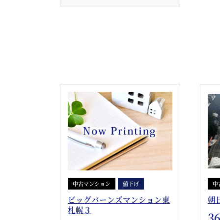
中古マンション
値下げ
中
ビッグバーンズマンション東
朝
札幌３
3