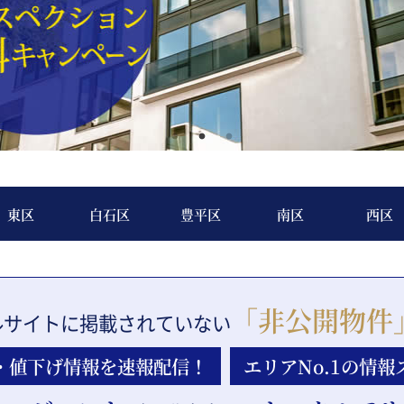
東区
白石区
豊平区
南区
西区
「非公開物件
ルサイトに
掲載されていない
・値下げ
情報を速報配信！
エリアNo.1の
情報