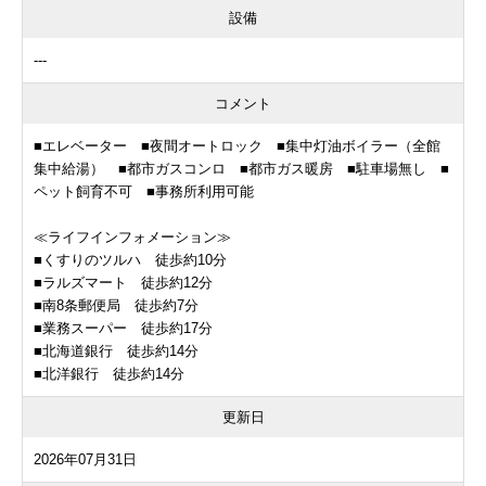
設備
---
コメント
■エレベーター ■夜間オートロック ■集中灯油ボイラー（全館
集中給湯） ■都市ガスコンロ ■都市ガス暖房 ■駐車場無し ■
ペット飼育不可 ■事務所利用可能
≪ライフインフォメーション≫
■くすりのツルハ 徒歩約10分
■ラルズマート 徒歩約12分
■南8条郵便局 徒歩約7分
■業務スーパー 徒歩約17分
■北海道銀行 徒歩約14分
■北洋銀行 徒歩約14分
更新日
2026年07月31日