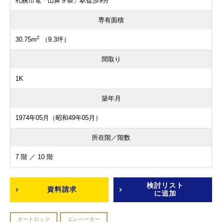
札幌市電「山鼻９条」駅徒歩9分
専有面積
2
30.75m
（9.3坪）
間取り
1K
築年月
1974年05月（昭和49年05月）
所在階／階数
7 階 ／ 10 階
検討リスト
資料請求
に追加
オートロック
エレベーター