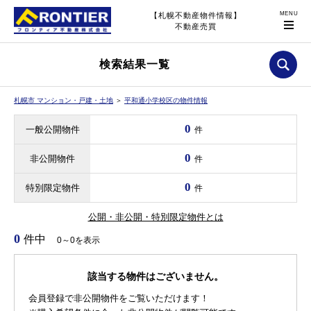
【札幌不動産物件情報】
不動産売買
検索結果一覧
札幌市 マンション・戸建・土地
＞
平和通小学校区の物件情報
0
一般公開物件
件
0
非公開物件
件
0
特別限定物件
件
公開・非公開・特別限定物件とは
0
件中
0～0を表示
該当する物件はございません。
会員登録で非公開物件をご覧いただけます！