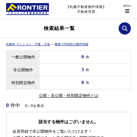
【札幌不動産物件情報】
不動産売買
検索結果一覧
札幌市 マンション・戸建・土地
＞
幌東小学校区の物件情報
0
一般公開物件
件
3
非公開物件
件
0
特別限定物件
件
公開・非公開・特別限定物件とは
0
件中
0～0を表示
該当する物件はございません。
会員登録で非公開物件をご覧いただけます！