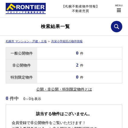
【札幌不動産物件情報】
不動産売買
検索結果一覧
札幌市 マンション・戸建・土地
＞
共栄小学校区の物件情報
0
一般公開物件
件
2
非公開物件
件
0
特別限定物件
件
公開・非公開・特別限定物件とは
0
件中
0～0を表示
該当する物件はございません。
会員登録で非公開物件をご覧いただけます！