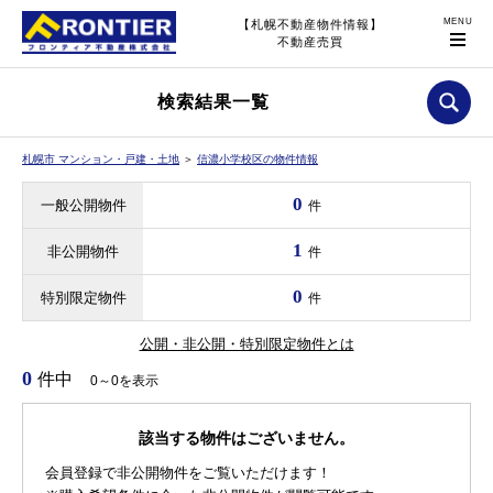
【札幌不動産物件情報】
不動産売買
検索結果一覧
札幌市 マンション・戸建・土地
＞
信濃小学校区の物件情報
0
一般公開物件
件
1
非公開物件
件
0
特別限定物件
件
公開・非公開・特別限定物件とは
0
件中
0～0を表示
該当する物件はございません。
会員登録で非公開物件をご覧いただけます！