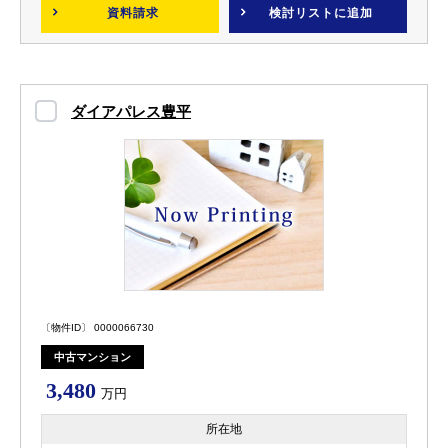
資料請求
検討リスト
に追加
ダイアパレス豊平
〔物件ID〕 0000066730
中古マンション
3,480
万円
所在地