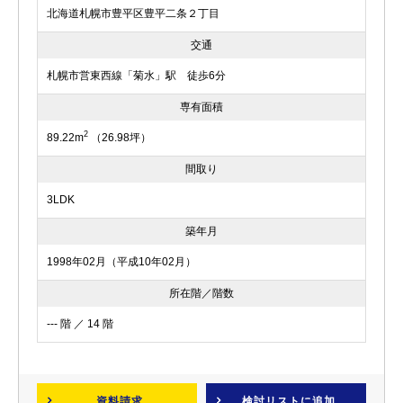
北海道札幌市豊平区豊平二条２丁目
交通
札幌市営東西線「菊水」駅 徒歩6分
専有面積
2
89.22m
（26.98坪）
間取り
3LDK
築年月
1998年02月（平成10年02月）
所在階／階数
--- 階 ／ 14 階
資料請求
検討リスト
に追加