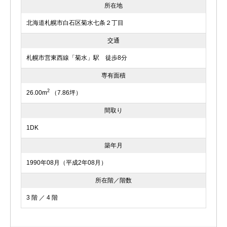
所在地
北海道札幌市白石区菊水七条２丁目
交通
札幌市営東西線「菊水」駅 徒歩8分
専有面積
2
26.00m
（7.86坪）
間取り
1DK
築年月
1990年08月（平成2年08月）
所在階／階数
3 階 ／ 4 階