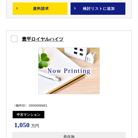
資料請求
検討リスト
に追加
豊平ロイヤルハイツ
〔物件ID〕 0000068681
中古マンション
1,050
万円
所在地