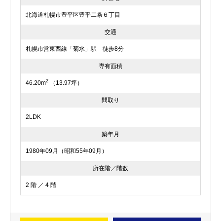
北海道札幌市豊平区豊平二条６丁目
交通
札幌市営東西線「菊水」駅 徒歩8分
専有面積
2
46.20m
（13.97坪）
間取り
2LDK
築年月
1980年09月（昭和55年09月）
所在階／階数
2 階 ／ 4 階