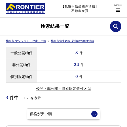
【札幌不動産物件情報】
不動産売買
検索結果一覧
札幌市 マンション・戸建・土地
＞
札幌市営東西線 菊水駅の物件情報
3
一般公開物件
件
24
非公開物件
件
0
特別限定物件
件
公開・非公開・特別限定物件とは
3
件中
1～3を表示