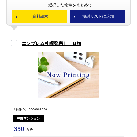
選択した物件をまとめて
資料請求
検討リストに追加
エンブレム札幌発寒Ⅱ Ｂ棟
〔物件ID〕 0000069530
中古マンション
350
万円