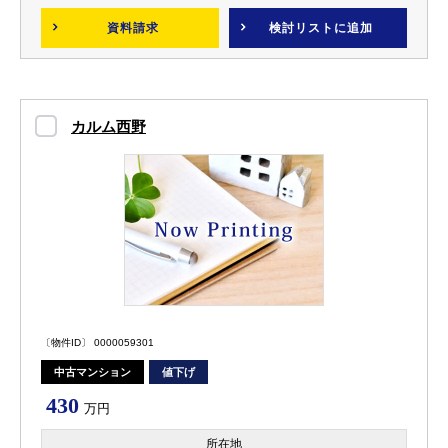
資料請求
検討リスト
に追加
カルム西野
〔物件ID〕 0000059301
中古マンション
値下げ
430
万円
所在地