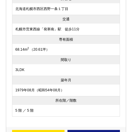
北海道札幌市西区西野一条１丁目
交通
札幌市営東西線「発寒南」駅 徒歩11分
専有面積
2
68.14m
（20.61坪）
間取り
3LDK
築年月
1979年08月（昭和54年08月）
所在階／階数
5 階 ／ 5 階