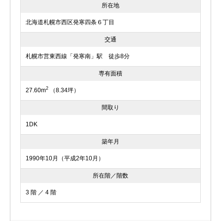
所在地
北海道札幌市西区発寒四条６丁目
交通
札幌市営東西線「発寒南」駅 徒歩8分
専有面積
2
27.60m
（8.34坪）
間取り
1DK
築年月
1990年10月（平成2年10月）
所在階／階数
3 階 ／ 4 階