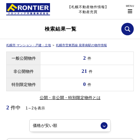
【札幌不動産物件情報】
不動産売買
検索結果一覧
札幌市 マンション・戸建・土地
＞
札幌市営東西線 発寒南駅の物件情報
2
一般公開物件
件
21
非公開物件
件
0
特別限定物件
件
公開・非公開・特別限定物件とは
2
件中
1～2を表示