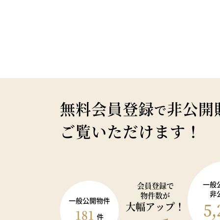
無料会員登録
非公開
で
ご覧いただけます！
一般
会員登録で
非
物件数が
一般公開物件
5,
大幅アップ！
181
件