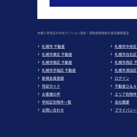
本郷小学校区の中古マンション売却・買取相場価格を匿名瞬間査定
札幌市 不動産
札幌市中央区
札幌市東区 不動産
札幌市白石区
札幌市南区 不動産
札幌市西区 
札幌市手稲区 不動産
札幌市清田区
新規会員登録
ログイン
売却ガイド
不動産Ｑ＆Ａ
お客様の声
エリア別物件
学校区別物件一覧
会社概要
お問い合わせ
プライバシー