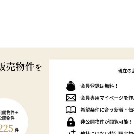
販売物件
を
現在の
会員登録は無料！
会員専用マイページを作
希望条件に合う新着・価
公開物件＋
公開物件
非公開物件が閲覧可能！
225
件
他社にはない特別限定物