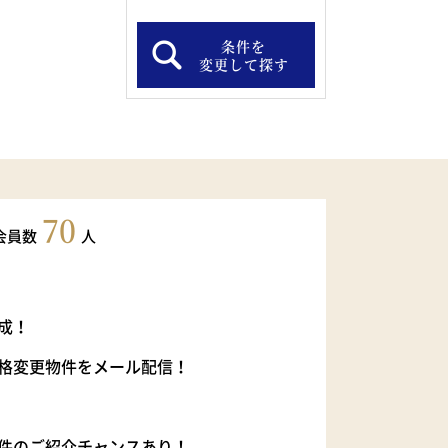
条件を
変更して探す
70
会員数
人
成！
格変更物件をメール配信！
件のご紹介チャンスあり！