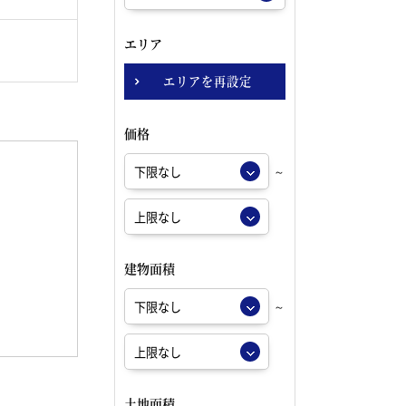
エリア
エリアを再設定
価格
～
建物面積
～
土地面積