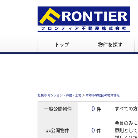
トップ
物件を探す
札幌市 マンション・戸建・土地
＞
本郷小学校区の物件情報
0
すべての方
一般公開物件
件
会員のみに
0
非公開物件
原則として
件
詳しくは担