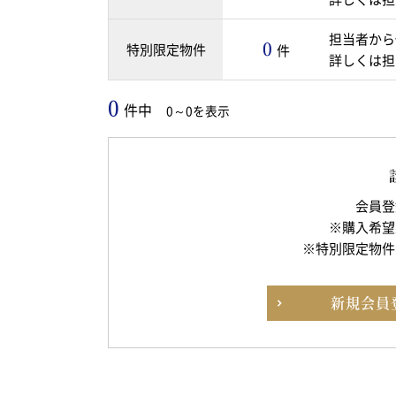
担当者から
0
特別限定物件
件
詳しくは担
0
件中
0～0を表示
会員登
※購入希望
※特別限定物件
新規
会員