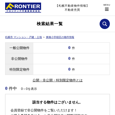
【札幌不動産物件情報】
不動産売買
検索結果一覧
札幌市 マンション・戸建・土地
＞
東橋小学校区の物件情報
0
一般公開物件
件
0
非公開物件
件
0
特別限定物件
件
公開・非公開・特別限定物件とは
0
件中
0～0を表示
該当する物件はございません。
会員登録で非公開物件をご覧いただけます！