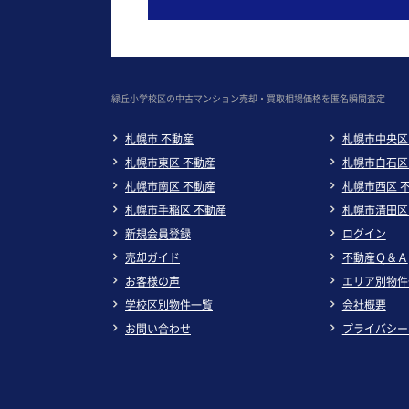
緑丘小学校区の中古マンション売却・買取相場価格を匿名瞬間査定
札幌市 不動産
札幌市中央区
札幌市東区 不動産
札幌市白石区
札幌市南区 不動産
札幌市西区 
札幌市手稲区 不動産
札幌市清田区
新規会員登録
ログイン
売却ガイド
不動産Ｑ＆Ａ
お客様の声
エリア別物件
学校区別物件一覧
会社概要
お問い合わせ
プライバシー