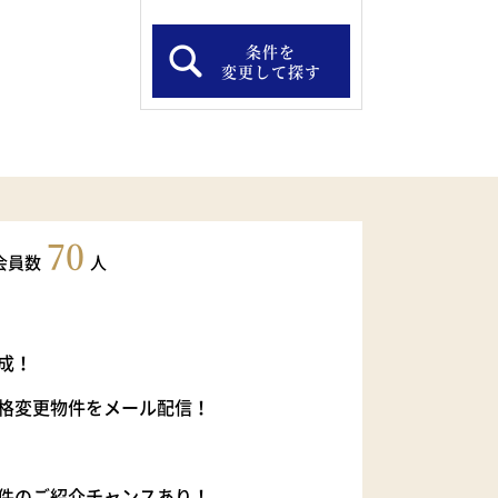
条件を
変更して探す
70
会員数
人
成！
格変更物件をメール配信！
件のご紹介チャンスあり！