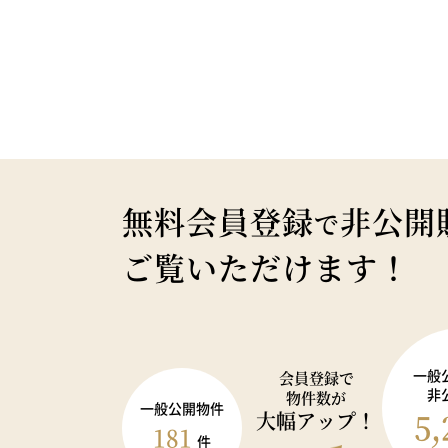
無料会員登録
非公開
で
ご覧いただけます！
一般
会員登録で
非
物件数が
一般公開物件
5,
大幅アップ！
181
件