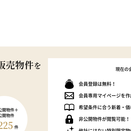
販売物件
を
現在の
会員登録は無料！
会員専用マイページを作
希望条件に合う新着・価
公開物件＋
公開物件
非公開物件が閲覧可能！
225
件
他社にはない特別限定物