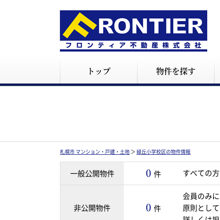
トップ
物件を探す
札幌市 マンション・戸建・土地
＞
緑丘小学校区の物件情報
0
すべての方
一般公開物件
件
会員のみに
0
非公開物件
原則として
件
詳しくは担