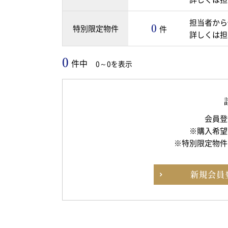
担当者から
0
特別限定物件
件
詳しくは担
0
件中
0～0を表示
会員登
※購入希望
※特別限定物件
新規
会員