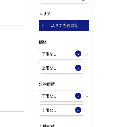
エリア
エリアを再設定
価格
～
建物面積
～
土地面積