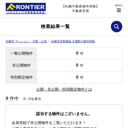
【札幌不動産物件情報】
不動産売買
検索結果一覧
札幌市 マンション・戸建・土地
＞
札幌市営東豊線 大通駅の物件情報
0
一般公開物件
件
0
非公開物件
件
0
特別限定物件
件
公開・非公開・特別限定物件とは
0
件中
0～0を表示
該当する物件はございません。
会員登録で非公開物件をご覧いただけます！