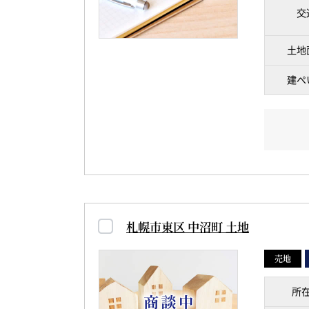
交
土地
建ぺ
札幌市東区 中沼町 土地
売地
所