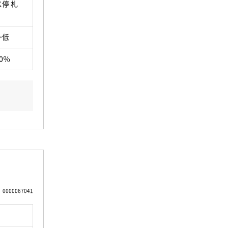
停 札
一低
0％
0000067041