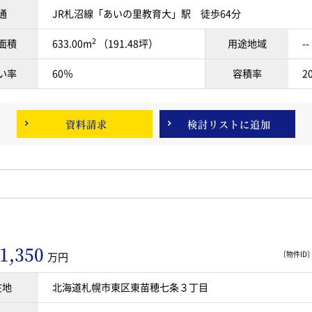
通
JR札沼線「あいの里教育大」駅 徒歩64分
2
面積
633.00m
（191.48坪）
用途地域
--
い率
60％
容積率
2
資料請求
検討リスト
に追加
1,350
〔物件ID〕 
万円
在地
北海道札幌市東区東苗穂七条３丁目