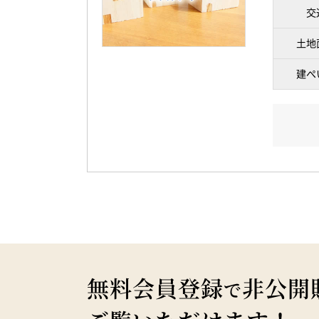
交
土地
建ぺ
無料会員登録
非公開
で