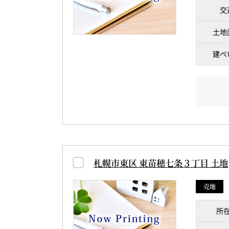
交
土地
建ぺ
札幌市東区 東苗穂七条３丁目 土地
売地
所