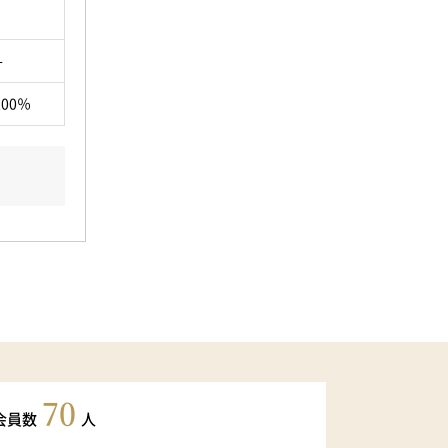
-
200％
70
会員数
人