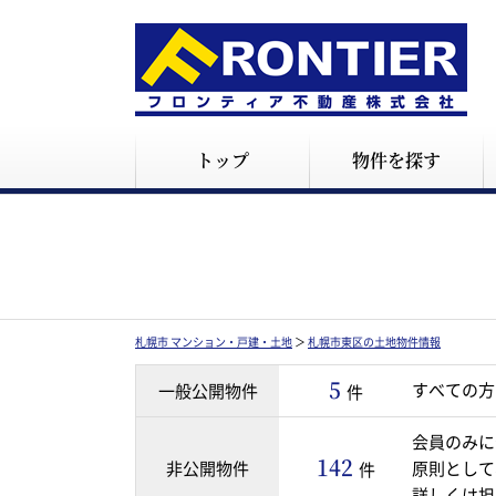
トップ
物件を探す
札幌市 マンション・戸建・土地
＞
札幌市東区の土地物件情報
5
すべての方
一般公開物件
件
会員のみに
142
非公開物件
原則として
件
詳しくは担