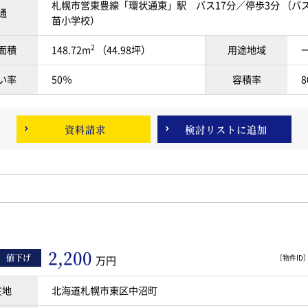
札幌市営東豊線「環状通東」駅 バス17分／停歩3分 （バス
通
苗小学校）
2
面積
148.72m
（44.98坪）
用途地域
い率
50％
容積率
8
資料請求
検討リスト
に追加
2,200
値下げ
〔物件ID〕 
万円
在地
北海道札幌市東区中沼町