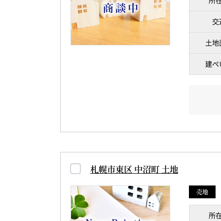
所
交
土地
建ぺ
札幌市東区 中沼町 土地
売地
所