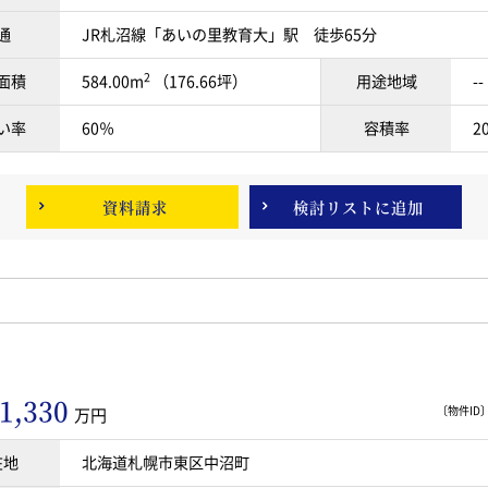
通
JR札沼線「あいの里教育大」駅 徒歩65分
2
面積
584.00m
（176.66坪）
用途地域
--
い率
60％
容積率
2
資料請求
検討リスト
に追加
1,330
〔物件ID〕 
万円
在地
北海道札幌市東区中沼町