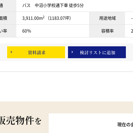
通
バス 中沼小学校通下車 徒歩5分
2
面積
3,911.00m
（1183.07坪）
用途地域
-
い率
60％
容積率
資料請求
検討リスト
に追加
販売物件
を
現在の