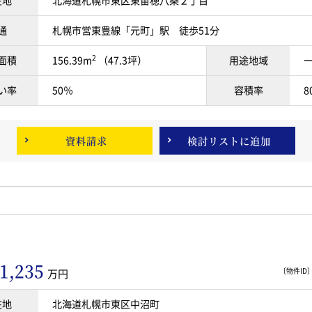
在地
北海道札幌市東区東苗穂八条２丁目
通
札幌市営東豊線「元町」駅 徒歩51分
2
面積
156.39m
（47.3坪）
用途地域
い率
50％
容積率
8
資料請求
検討リスト
に追加
1,235
〔物件ID〕 
万円
在地
北海道札幌市東区中沼町