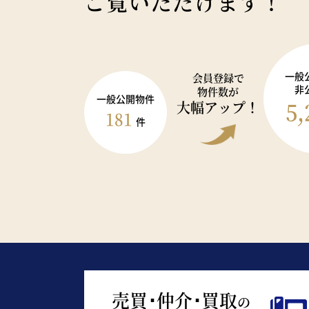
ご覧いただけます！
一般
会員登録で
非
物件数が
一般公開物件
5,
大幅アップ！
181
件
売買･仲介･買取
の