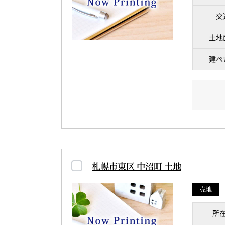
交
土地
建ぺ
札幌市東区 中沼町 土地
売地
所