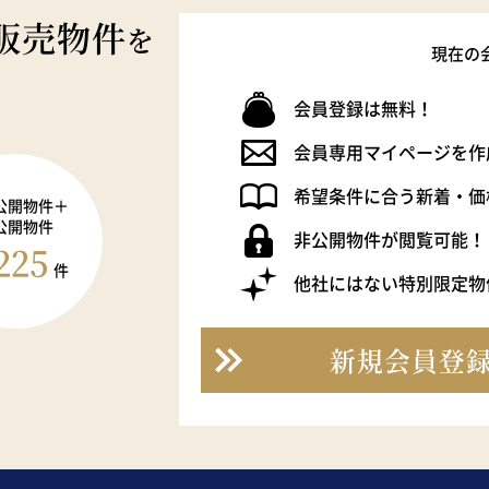
販売物件
を
現在の
会員登録は無料！
会員専用マイページを作
希望条件に合う新着・価
公開物件＋
公開物件
非公開物件が閲覧可能！
225
件
他社にはない特別限定物
新規会員登