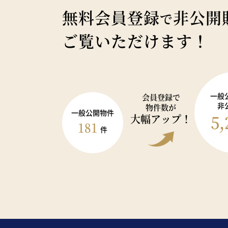
無料会員登録
非公開
で
ご覧いただけます！
一般
会員登録で
非
物件数が
一般公開物件
5,
大幅アップ！
181
件