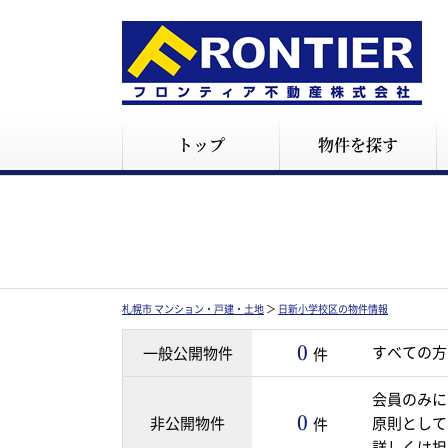
トップ
物件を探す
札幌市 マンション・戸建・土地
＞
日新小学校区の物件情報
0
すべての方
一般公開物件
件
会員のみに
0
非公開物件
原則として
件
詳しくは担