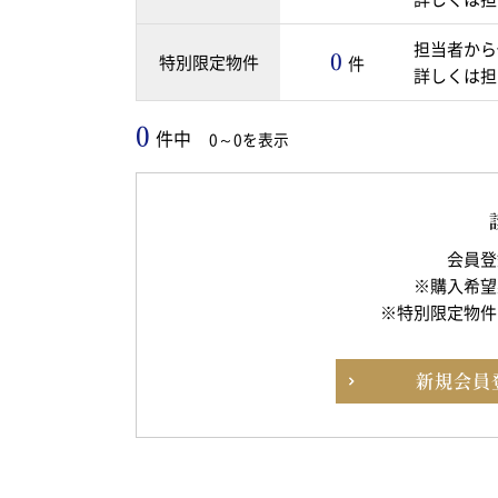
担当者から
0
特別限定物件
件
詳しくは担
0
件中
0～0を表示
会員登
※購入希望
※特別限定物件
新規
会員