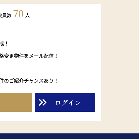
70
会員数
人
成！
格変更物件をメール配信！
件のご紹介チャンスあり！
録
ログイン