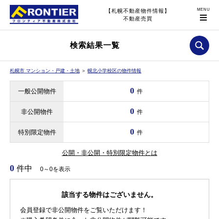
【札幌不動産物件情報】
不動産売買
検索結果一覧
札幌市 マンション・戸建・土地
＞
幌北小学校区の物件情報
0
一般公開物件
件
0
非公開物件
件
0
特別限定物件
件
公開・非公開・特別限定物件とは
0
件中
0～0を表示
該当する物件はございません。
会員登録で非公開物件をご覧いただけます！