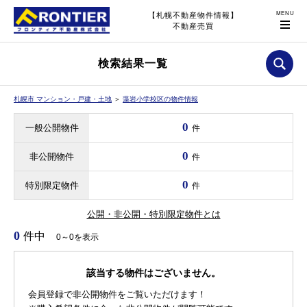
【札幌不動産物件情報】
不動産売買
検索結果一覧
札幌市 マンション・戸建・土地
＞
藻岩小学校区の物件情報
0
一般公開物件
件
0
非公開物件
件
0
特別限定物件
件
公開・非公開・特別限定物件とは
0
件中
0～0を表示
該当する物件はございません。
会員登録で非公開物件をご覧いただけます！