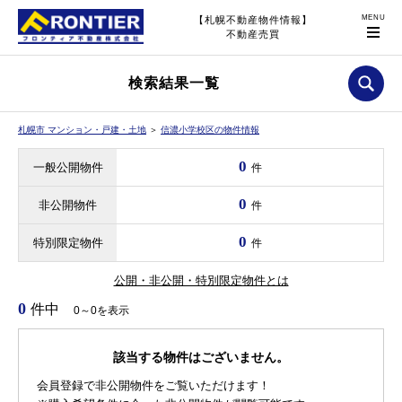
【札幌不動産物件情報】
不動産売買
検索結果一覧
札幌市 マンション・戸建・土地
＞
信濃小学校区の物件情報
0
一般公開物件
件
0
非公開物件
件
0
特別限定物件
件
公開・非公開・特別限定物件とは
0
件中
0～0を表示
該当する物件はございません。
会員登録で非公開物件をご覧いただけます！