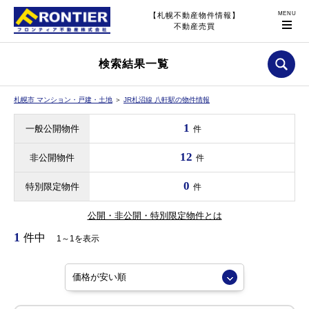
【札幌不動産物件情報】
不動産売買
検索結果一覧
札幌市 マンション・戸建・土地
＞
JR札沼線 八軒駅の物件情報
1
一般公開物件
件
12
非公開物件
件
0
特別限定物件
件
公開・非公開・特別限定物件とは
1
件中
1～1を表示