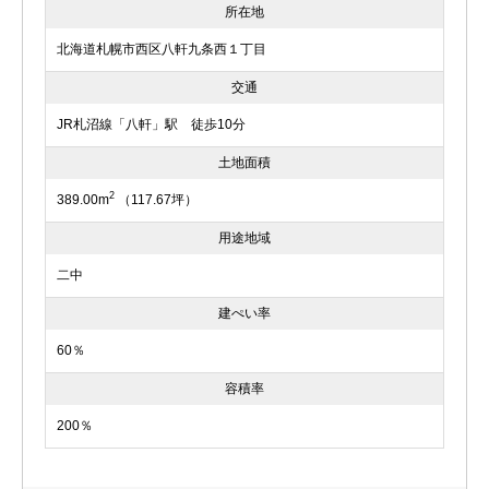
所在地
北海道札幌市西区八軒九条西１丁目
交通
JR札沼線「八軒」駅 徒歩10分
土地面積
2
389.00m
（117.67坪）
用途地域
二中
建ぺい率
60％
容積率
200％