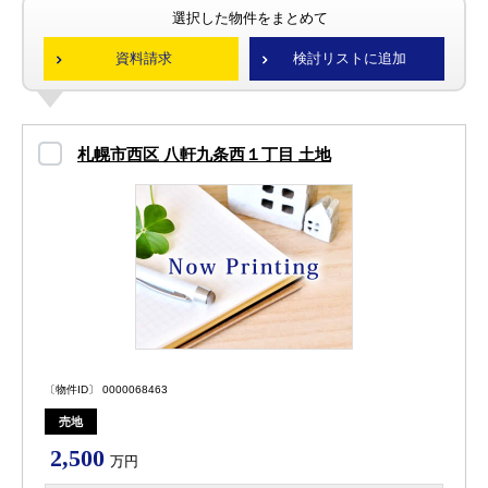
選択した物件をまとめて
資料請求
検討リストに追加
札幌市西区 八軒九条西１丁目 土地
〔物件ID〕 0000068463
売地
2,500
万円