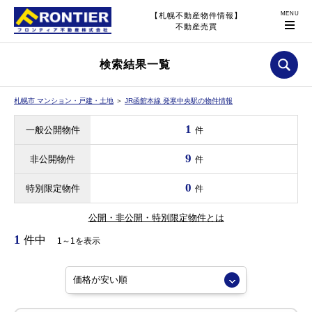
【札幌不動産物件情報】
不動産売買
検索結果一覧
札幌市 マンション・戸建・土地
＞
JR函館本線 発寒中央駅の物件情報
1
一般公開物件
件
9
非公開物件
件
0
特別限定物件
件
公開・非公開・特別限定物件とは
1
件中
1～1を表示