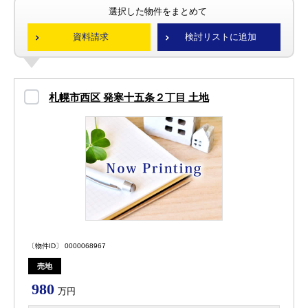
選択した物件をまとめて
資料請求
検討リストに追加
札幌市西区 発寒十五条２丁目 土地
〔物件ID〕 0000068967
売地
980
万円