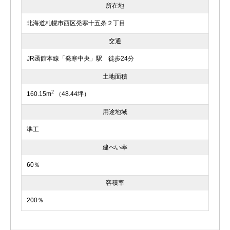
所在地
北海道札幌市西区発寒十五条２丁目
交通
JR函館本線「発寒中央」駅 徒歩24分
土地面積
2
160.15m
（48.44坪）
用途地域
準工
建ぺい率
60％
容積率
200％