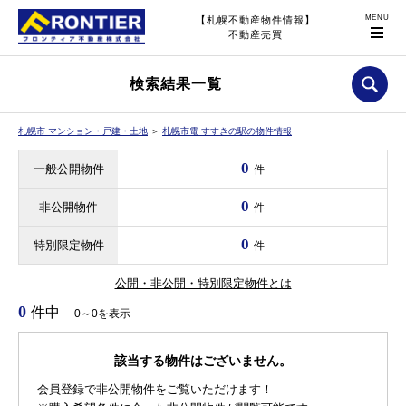
【札幌不動産物件情報】
不動産売買
検索結果一覧
札幌市 マンション・戸建・土地
＞
札幌市電 すすきの駅の物件情報
0
一般公開物件
件
0
非公開物件
件
0
特別限定物件
件
公開・非公開・特別限定物件とは
0
件中
0～0を表示
該当する物件はございません。
会員登録で非公開物件をご覧いただけます！