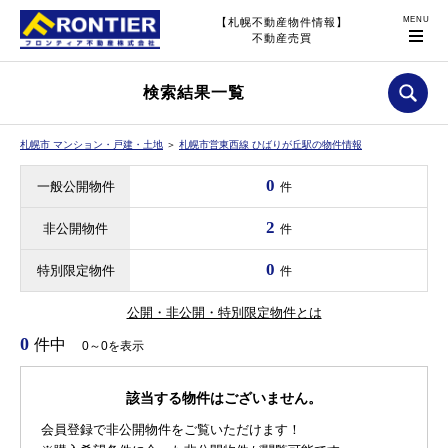
【札幌不動産物件情報】
不動産売買
検索結果一覧
札幌市 マンション・戸建・土地
＞
札幌市営東西線 ひばりが丘駅の物件情報
0
一般公開物件
件
2
非公開物件
件
0
特別限定物件
件
公開・非公開・特別限定物件とは
0
件中
0～0を表示
該当する物件はございません。
会員登録で非公開物件をご覧いただけます！