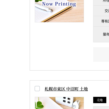
所
交
専有
築
札幌市東区 中沼町 土地
売地