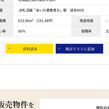
通
JR札沼線「あいの里教育大」駅 徒歩64分
2
面積
633.00m
（191.48坪）
用途地域
--
い率
60％
容積率
2
資料請求
検討リスト
に追加
販売物件
を
現在の