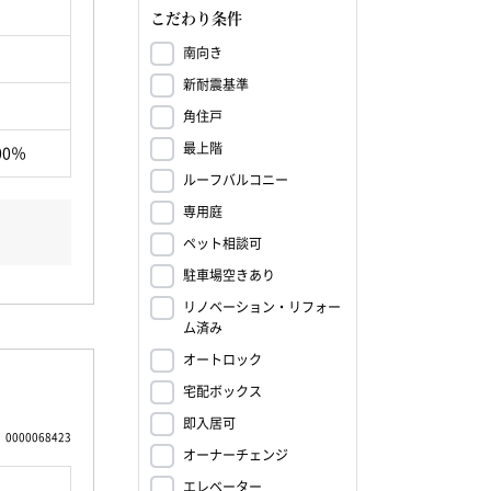
こだわり条件
南向き
新耐震基準
角住戸
最上階
00％
ルーフバルコニー
専用庭
ペット相談可
駐車場空きあり
リノベーション・リフォー
ム済み
オートロック
宅配ボックス
即入居可
0000068423
オーナーチェンジ
エレベーター