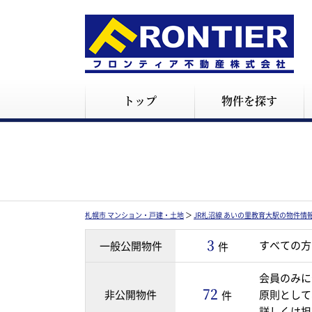
トップ
物件を探す
札幌市 マンション・戸建・土地
＞
JR札沼線 あいの里教育大駅の物件情
3
すべての方
一般公開物件
件
会員のみに
72
非公開物件
原則として
件
詳しくは担