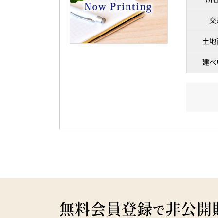
交
土地
建ぺ
無料会員登録
非公開
で