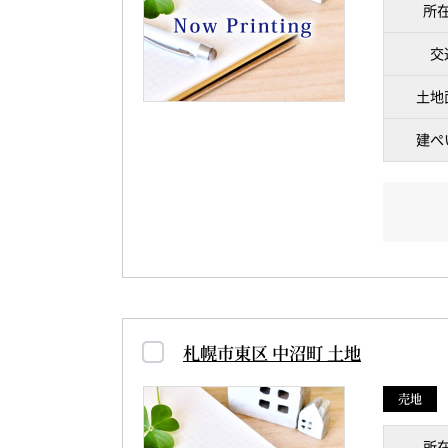
所
交
土地
建ぺ
札幌市東区 中沼町 土地
売地
所