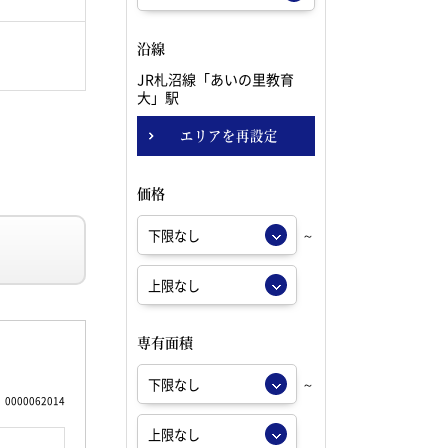
沿線
JR札沼線「あいの里教育
大」駅
エリアを再設定
価格
～
専有面積
～
0000062014