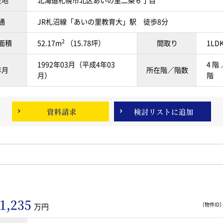
在地
北海道札幌市北区あいの里二条６丁目
通
JR札沼線「あいの里教育大」駅 徒歩8分
2
面積
52.17m
（15.78坪）
間取り
1LD
1992年03月（平成4年03
4 階 
年月
所在階／階数
月）
階
資料請求
検討リスト
に追加
1,235
〔物件ID〕 
万円