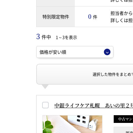
担当者から
0
特別限定物件
件
詳しくは担
3
件中
1～3を表示
選択した物件をまとめ
中銀ライフケア札幌 あいの里２
中古マン