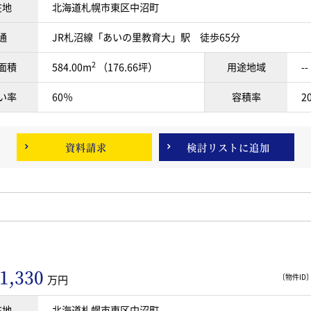
在地
北海道札幌市東区中沼町
通
JR札沼線「あいの里教育大」駅 徒歩65分
2
面積
584.00m
（176.66坪）
用途地域
--
い率
60％
容積率
2
資料請求
検討リスト
に追加
1,330
〔物件ID〕 
万円
在地
北海道札幌市東区中沼町