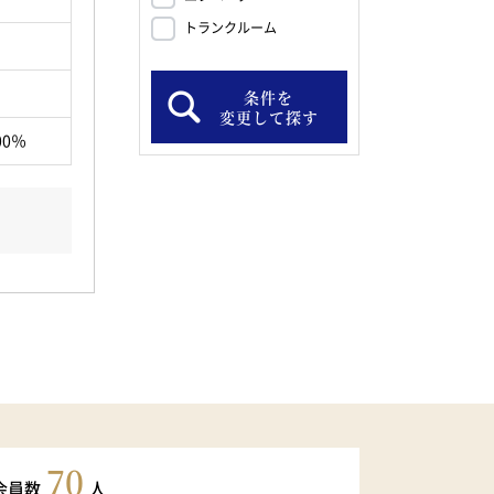
トランクルーム
条件を
変更して探す
00％
70
会員数
人