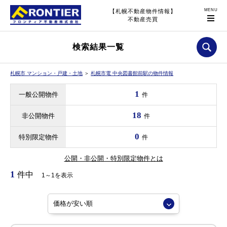
【札幌不動産物件情報】
不動産売買
検索結果一覧
札幌市 マンション・戸建・土地
＞
札幌市電 中央図書館前駅の物件情報
1
一般公開物件
件
18
非公開物件
件
0
特別限定物件
件
公開・非公開・特別限定物件とは
1
件中
1～1を表示