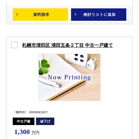
資料請求
検討リスト
に追加
札幌市清田区 清田五条２丁目 中古一戸建て
〔物件ID〕 0000041627
中古戸建
値下げ
1,300
万円