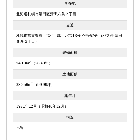
所在地
北海道札幌市清田区清田六条２丁目
交通
札幌市営東豊線「福住」駅 バス13分／停歩2分 （バス停 清田
６条２丁目）
建物面積
2
94.18m
（28.48坪）
土地面積
2
330.56m
（99.99坪）
築年月
1971年12月（昭和46年12月）
構造
木造