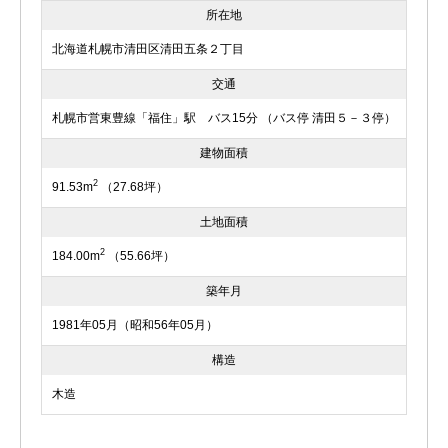
所在地
北海道札幌市清田区清田五条２丁目
交通
札幌市営東豊線「福住」駅 バス15分 （バス停 清田５－３停）
建物面積
2
91.53m
（27.68坪）
土地面積
2
184.00m
（55.66坪）
築年月
1981年05月（昭和56年05月）
構造
木造