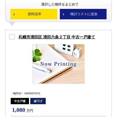
選択した物件をまとめて
資料請求
検討リストに追加
札幌市清田区 清田六条２丁目 中古一戸建て
〔物件ID〕 0000057672
中古戸建
値下げ
1,080
万円