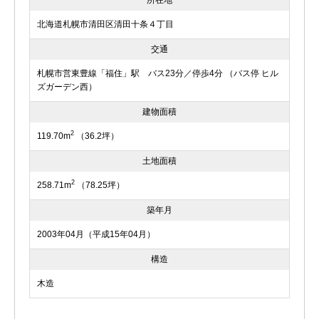
所在地
北海道札幌市清田区清田十条４丁目
交通
札幌市営東豊線「福住」駅 バス23分／停歩4分 （バス停 ヒル
ズガーデン西）
建物面積
2
119.70m
（36.2坪）
土地面積
2
258.71m
（78.25坪）
築年月
2003年04月（平成15年04月）
構造
木造