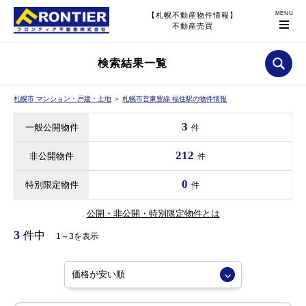
【札幌不動産物件情報】
不動産売買
検索結果一覧
札幌市 マンション・戸建・土地
＞
札幌市営東豊線 福住駅の物件情報
3
一般公開物件
件
212
非公開物件
件
0
特別限定物件
件
公開・非公開・特別限定物件とは
3
件中
1～3を表示