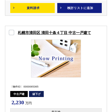
資料請求
検討リスト
に追加
札幌市清田区 清田十条４丁目 中古一戸建て
〔物件ID〕 0000065365
中古戸建
値下げ
2,230
万円