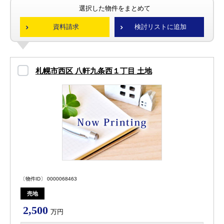
選択した物件をまとめて
資料請求
検討リストに追加
札幌市西区 八軒九条西１丁目 土地
〔物件ID〕 0000068463
売地
2,500
万円