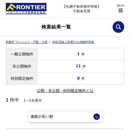
【札幌不動産物件情報】
不動産売買
検索結果一覧
札幌市 マンション・戸建・土地
＞
JR札沼線 八軒駅の土地物件情報
1
一般公開物件
件
11
非公開物件
件
0
特別限定物件
件
公開・非公開・特別限定物件とは
1
件中
1～1を表示