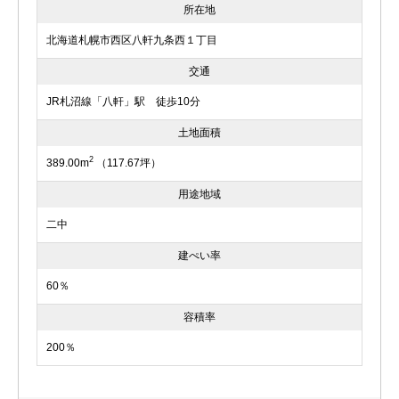
所在地
北海道札幌市西区八軒九条西１丁目
交通
JR札沼線「八軒」駅 徒歩10分
土地面積
2
389.00m
（117.67坪）
用途地域
二中
建ぺい率
60％
容積率
200％