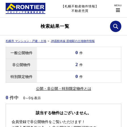
【札幌不動産物件情報】
不動産売買
検索結果一覧
札幌市 マンション・戸建・土地
＞
JR函館本線 苗穂駅の土地物件情報
0
一般公開物件
件
2
非公開物件
件
0
特別限定物件
件
公開・非公開・特別限定物件とは
0
件中
0～0を表示
該当する物件はございません。
会員登録で非公開物件をご覧いただけます！