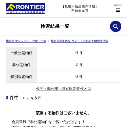
【札幌不動産物件情報】
不動産売買
検索結果一覧
札幌市 マンション・戸建・土地
＞
札幌市営東西線 西２８丁目駅の土地物件情報
0
一般公開物件
件
2
非公開物件
件
0
特別限定物件
件
公開・非公開・特別限定物件とは
0
件中
0～0を表示
該当する物件はございません。
会員登録で非公開物件をご覧いただけます！