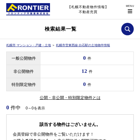
【札幌不動産物件情報】
不動産売買
検索結果一覧
札幌市 マンション・戸建・土地
＞
札幌市営東西線 白石駅の土地物件情報
0
一般公開物件
件
12
非公開物件
件
0
特別限定物件
件
公開・非公開・特別限定物件とは
0
件中
0～0を表示
該当する物件はございません。
会員登録で非公開物件をご覧いただけます！