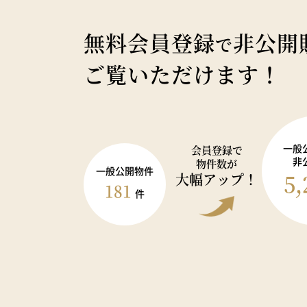
無料会員登録
非公開
で
ご覧いただけます！
一般
会員登録で
非
物件数が
一般公開物件
5,
大幅アップ！
181
件