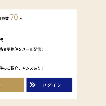
70
会員数
人
成！
格変更物件をメール配信！
件のご紹介チャンスあり！
録
ログイン