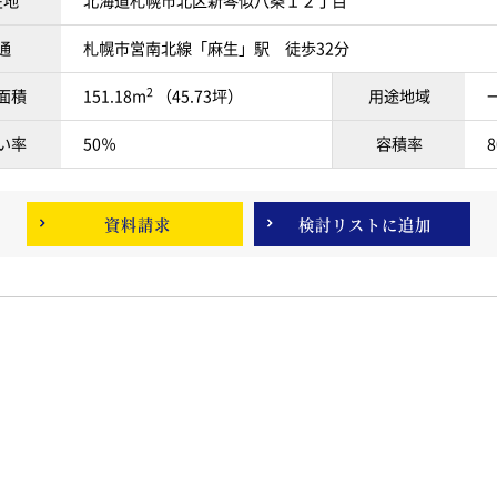
在地
北海道札幌市北区新琴似八条１２丁目
通
札幌市営南北線「麻生」駅 徒歩32分
2
面積
151.18m
（45.73坪）
用途地域
い率
50％
容積率
資料請求
検討リスト
に追加