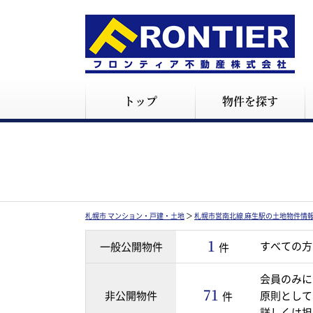
トップ
物件を探す
札幌市 マンション・戸建・土地
＞
札幌市営南北線 麻生駅の土地物件情
1
すべての方
一般公開物件
件
会員のみに
71
非公開物件
原則として
件
詳しくは担