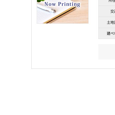
所
交
土地
建ぺ