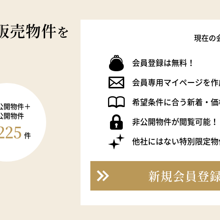
販売物件
を
現在の
会員登録は無料！
会員専用マイページを作
希望条件に合う新着・価
公開物件＋
公開物件
非公開物件が閲覧可能！
225
件
他社にはない特別限定物
新規会員登