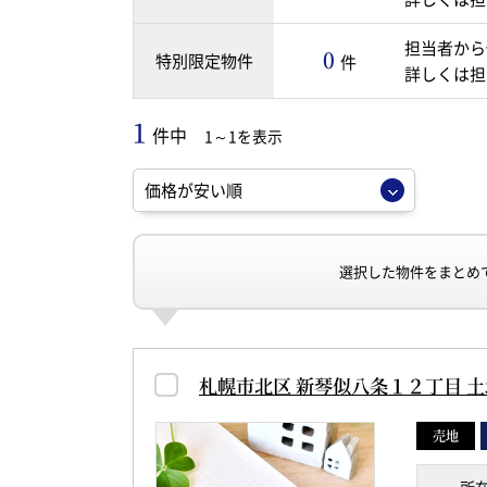
担当者から
0
特別限定物件
件
詳しくは担
1
件中
1～1を表示
選択した物件をまとめ
札幌市北区 新琴似八条１２丁目 土
売地