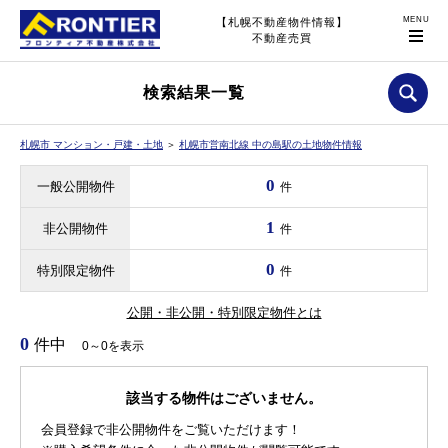
【札幌不動産物件情報】
不動産売買
検索結果一覧
札幌市 マンション・戸建・土地
＞
札幌市営南北線 中の島駅の土地物件情報
0
一般公開物件
件
1
非公開物件
件
0
特別限定物件
件
公開・非公開・特別限定物件とは
0
件中
0～0を表示
該当する物件はございません。
会員登録で非公開物件をご覧いただけます！