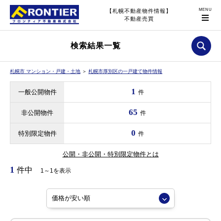
【札幌不動産物件情報】
不動産売買
検索結果一覧
札幌市 マンション・戸建・土地
＞
札幌市厚別区の一戸建て物件情報
1
一般公開物件
件
65
非公開物件
件
0
特別限定物件
件
公開・非公開・特別限定物件とは
1
件中
1～1を表示