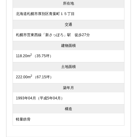
所在地
北海道札幌市厚別区青葉町１５丁目
交通
札幌市営東西線「新さっぽろ」駅 徒歩27分
建物面積
2
118.20m
（35.75坪）
土地面積
2
222.00m
（67.15坪）
築年月
1993年04月（平成5年04月）
構造
軽量鉄骨