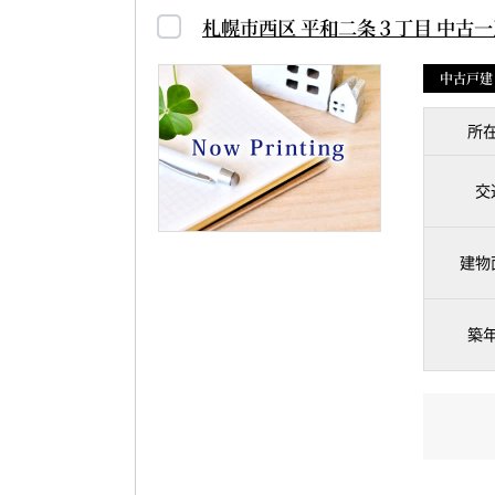
札幌市西区 平和二条３丁目 中古
中古戸建
所
交
建物
築