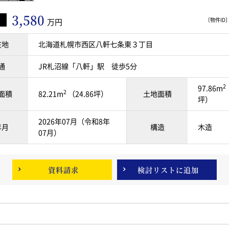
3,580
〔物件ID〕 
万円
在地
北海道札幌市西区八軒七条東３丁目
通
JR札沼線「八軒」駅 徒歩5分
2
97.86m
2
面積
82.21m
（24.86坪）
土地面積
坪）
2026年07月（令和8年
年月
構造
木造
07月）
資料請求
検討リスト
に追加