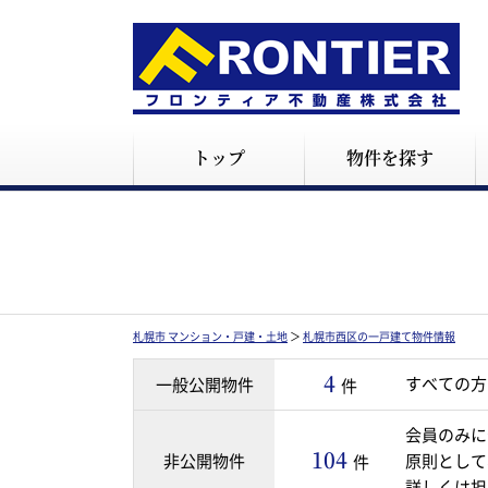
トップ
物件を探す
札幌市 マンション・戸建・土地
＞
札幌市西区の一戸建て物件情報
4
すべての方
一般公開物件
件
会員のみに
104
非公開物件
原則として
件
詳しくは担