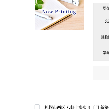
所
交
建物
築
札幌市西区 八軒七条東３丁目 新