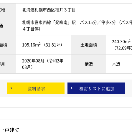
在地
北海道札幌市西区福井３丁目
札幌市営東西線「発寒南」駅 バス15分／停歩3分 （バス停
通
４丁目停）
2
240.30m
2
面積
105.16m
（31.81坪）
土地面積
（72.69
2020年08月（令和2年
年月
構造
木造
08月）
資料請求
検討リスト
に追加
築一戸建て