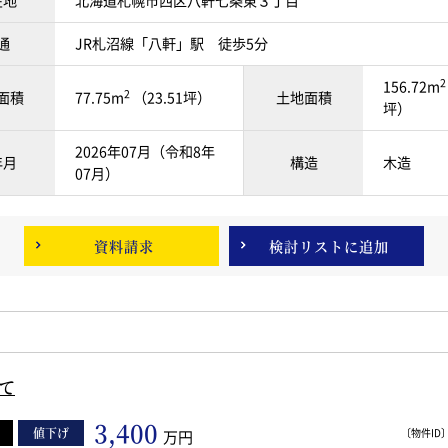
在地
北海道札幌市西区八軒七条東３丁目
通
JR札沼線「八軒」駅 徒歩5分
2
156.72m
2
面積
77.75m
（23.51坪）
土地面積
坪）
2026年07月（令和8年
年月
構造
木造
07月）
資料請求
検討リスト
に追加
て
3,400
値下げ
〔物件ID〕 
万円