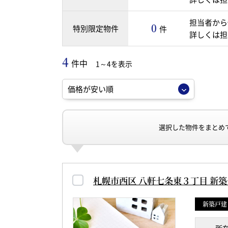
担当者から
0
特別限定物件
件
詳しくは担
4
件中
1～4を表示
選択した物件をまとめ
札幌市西区 八軒七条東３丁目 新
新築戸建