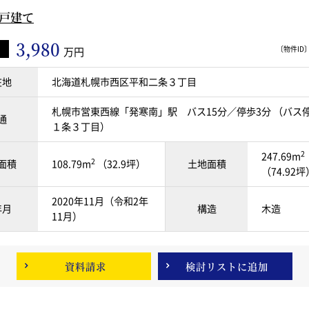
一戸建て
3,980
〔物件ID〕 
万円
在地
北海道札幌市西区平和二条３丁目
札幌市営東西線「発寒南」駅 バス15分／停歩3分 （バス停
通
１条３丁目）
2
247.69m
2
面積
108.79m
（32.9坪）
土地面積
（74.92坪
2020年11月（令和2年
年月
構造
木造
11月）
資料請求
検討リスト
に追加