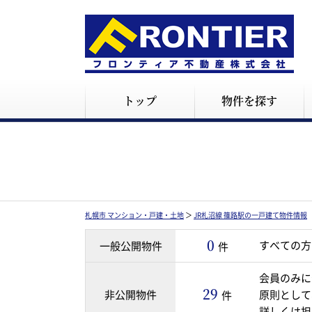
トップ
物件を探す
札幌市 マンション・戸建・土地
＞
JR札沼線 篠路駅の一戸建て物件情報
0
すべての方
一般公開物件
件
会員のみに
29
非公開物件
原則として
件
詳しくは担