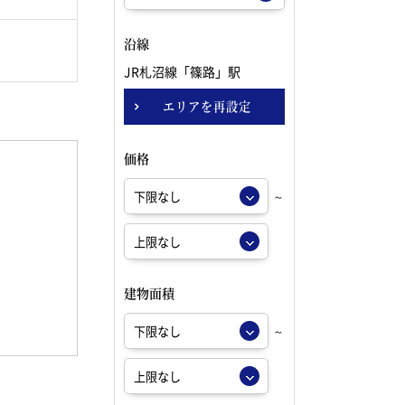
沿線
JR札沼線「篠路」駅
エリアを再設定
価格
～
建物面積
～