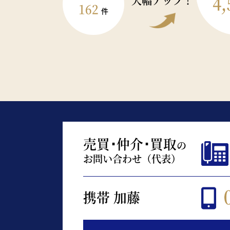
4,
大幅アップ！
162
件
売買･仲介･買取
の
お問い合わせ（代表）
携帯 加藤