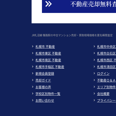
不動産売却無料
JR札沼線 篠路駅の中古マンション売却・買取相場価格を匿名瞬間査定
札幌市 不動産
札幌市中央区
札幌市東区 不動産
札幌市白石区
札幌市南区 不動産
札幌市西区 
札幌市手稲区 不動産
札幌市清田区
新規会員登録
ログイン
売却ガイド
不動産Ｑ＆Ａ
お客様の声
エリア別物件
学校区別物件一覧
会社概要
お問い合わせ
プライバシー