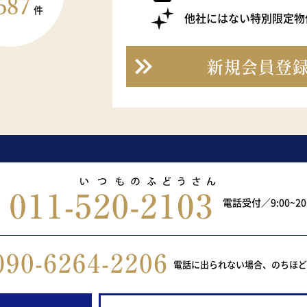
587
件
他社にはない特別限定物
新規会員登
電話受付／9:00~2
電話に出られない場合、のちほ