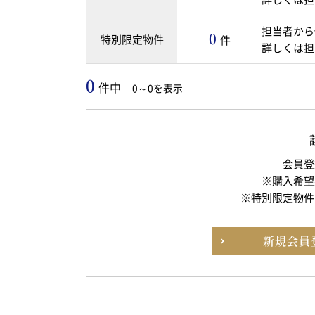
担当者から
0
特別限定物件
件
詳しくは担
0
件中
0～0を表示
会員登
※購入希望
※特別限定物件
新規
会員