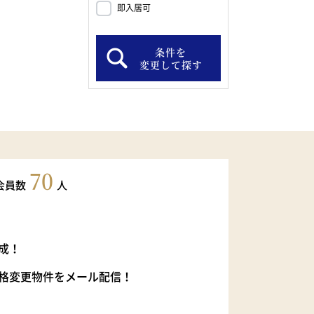
即入居可
条件を
変更して探す
70
会員数
人
成！
格変更物件をメール配信！