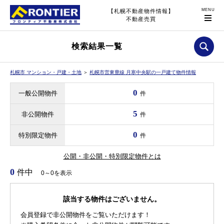
【札幌不動産物件情報】
不動産売買
検索結果一覧
札幌市 マンション・戸建・土地
＞
札幌市営東豊線 月寒中央駅の一戸建て物件情報
0
一般公開物件
件
5
非公開物件
件
0
特別限定物件
件
公開・非公開・特別限定物件とは
0
件中
0～0を表示
該当する物件はございません。
会員登録で非公開物件をご覧いただけます！