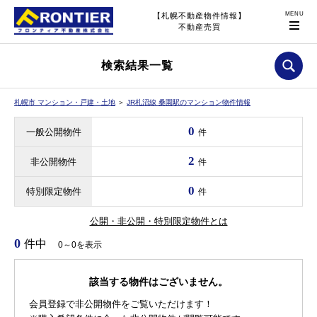
【札幌不動産物件情報】
不動産売買
検索結果一覧
札幌市 マンション・戸建・土地
＞
JR札沼線 桑園駅のマンション物件情報
0
一般公開物件
件
2
非公開物件
件
0
特別限定物件
件
公開・非公開・特別限定物件とは
0
件中
0～0を表示
該当する物件はございません。
会員登録で非公開物件をご覧いただけます！